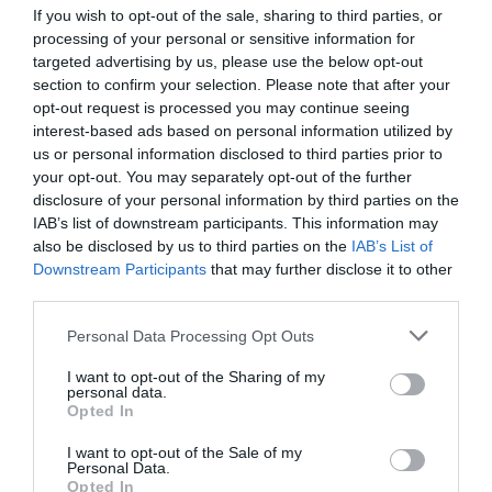
If you wish to opt-out of the sale, sharing to third parties, or
processing of your personal or sensitive information for
Maria Sardà y Marta Izquierdo Sardà en la tienda
targeted advertising by us, please use the below opt-out
antes de la segunda reforma | Cedida
section to confirm your selection. Please note that after your
opt-out request is processed you may continue seeing
interest-based ads based on personal information utilized by
Y ella le dio al vuelta al negocio, siempre
us or personal information disclosed to third parties prior to
manteniendo la esencia familiar y el cariz de
your opt-out. You may separately opt-out of the further
disclosure of your personal information by third parties on the
proximidad que desprende su trato y sus
IAB’s list of downstream participants. This information may
productos. La reforma era condición
sine qua non
also be disclosed by us to third parties on the
IAB’s List of
para que la tienda no acabara con las persianas
Downstream Participants
that may further disclose it to other
third parties.
bajadas y la familia aceptó su propuesta.
"Quisimos dar un aire más moderno siguiendo con
Personal Data Processing Opt Outs
la esencia del colmado e incorporando artículos
I want to opt-out of the Sharing of my
que antes no teníamos como el helado artesano y
personal data.
Opted In
la horchata en verano, que va ligado a lo que ya
hacían mi madre y mi abuela en invierno con los
I want to opt-out of the Sale of my
Personal Data.
turrones", explica.
Opted In