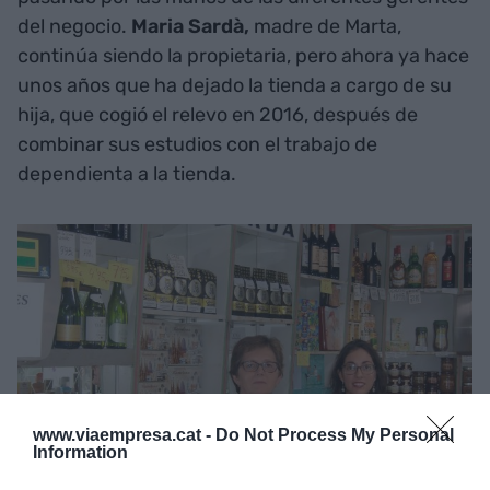
del negocio.
Maria Sardà,
madre de Marta,
continúa siendo la propietaria, pero ahora ya hace
unos años que ha dejado la tienda a cargo de su
hija, que cogió el relevo en 2016, después de
combinar sus estudios con el trabajo de
dependienta a la tienda.
www.viaempresa.cat -
Do Not Process My Personal
Information