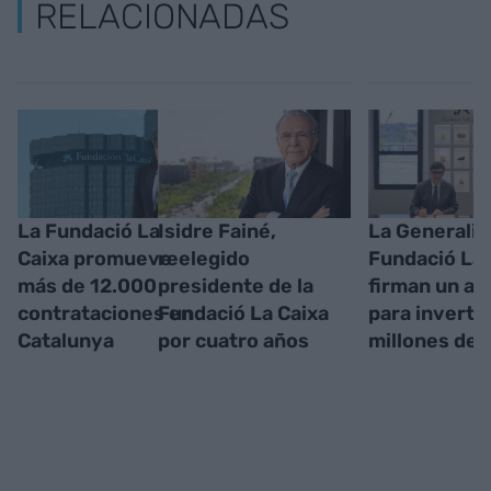
RELACIONADAS
La Fundació La
Isidre Fainé,
La Generalita
Caixa promueve
reelegido
Fundació La 
más de 12.000
presidente de la
firman un a
contrataciones en
Fundació La Caixa
para inverti
Catalunya
por cuatro años
millones de 