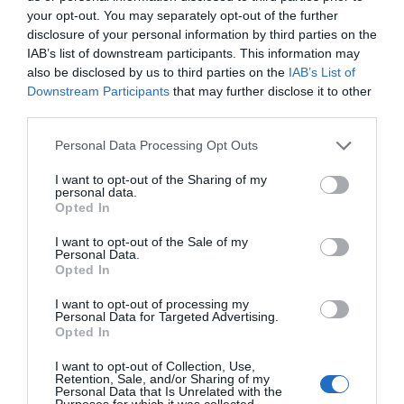
your opt-out. You may separately opt-out of the further
alumnado ha conseguido encontrar un trabajo.
disclosure of your personal information by third parties on the
“El objetivo de estos cursos es que salgan de aquí
IAB’s list of downstream participants. This information may
preparados para entrar en el mundo laboral”,
also be disclosed by us to third parties on the
IAB’s List of
Downstream Participants
that may further disclose it to other
explica Fran López, que tiene varios exalumnos
third parties.
en su propio equipo. “Otros hoy ocupan cargos de
responsabilidad en cocinas importantes del
Personal Data Processing Opt Outs
territorio”, añade.
I want to opt-out of the Sharing of my
personal data.
Opted In
Uno de estos exalumnos es
Ba Yaya Darboe
, de
I want to opt-out of the Sale of my
25 años, que fue uno de los primeros estudiantes
Personal Data.
de la formación impulsada por
Incorpora
. Yaya
Opted In
llegó a España hace nueve años desde Gambia
I want to opt-out of processing my
con la idea de encontrar un futuro mejor. Después
Personal Data for Targeted Advertising.
Opted In
de pasar por el centro de menores de Tortosa,
insistió en buscar cursos que le permitieran
I want to opt-out of Collection, Use,
Retention, Sale, and/or Sharing of my
empezar a trabajar. Aunque su intención era
Personal Data that Is Unrelated with the
Purposes for which it was collected.