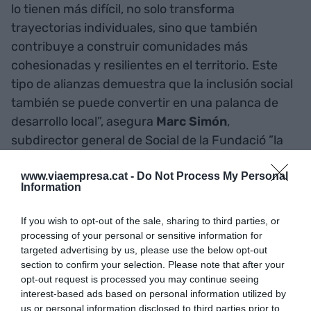
lo tienen más difícil, no solo transforma
trayectorias individuales, sino que también
contribuye a construir comunidades más
cohesionadas y resilientes en el territorio. Este
tipo de alianzas demuestra que la inclusión social
también se puede convertir en una palanca de
desarrollo local”, asegura
Marc Simón
,
subdirector general de Social de la Fundació ”la
Caixa”.
www.viaempresa.cat -
Do Not Process My Personal
Information
Trabajos que se
If you wish to opt-out of the sale, sharing to third parties, or
convierten en
processing of your personal or sensitive information for
oportunidades de vida
targeted advertising by us, please use the below opt-out
section to confirm your selection. Please note that after your
opt-out request is processed you may continue seeing
En cada una de las formaciones impulsadas por
interest-based ads based on personal information utilized by
Incorpora
en Villa Retiro, cerca del 70% del
us or personal information disclosed to third parties prior to