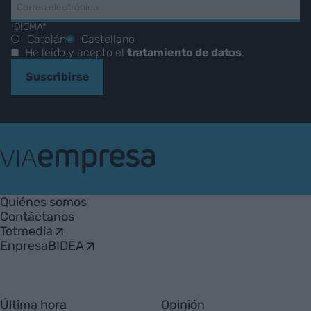
IDIOMA*
Catalán
Castellano
He leído y acepto el
tratamiento de datos
.
Suscribirse
VIA
Empresa
Quiénes somos
Contáctanos
Totmedia
EnpresaBIDEA
Última hora
Opinión