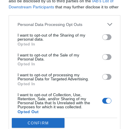
also be disclosed by us to third parties on the
IAB’s List of
puntos fuertes, que nos
Downstream Participants
that may further disclose it to other
permite abrirnos camino
third parties.
siendo una empresa
Personal Data Processing Opt Outs
pequeña, es nuestro
I want to opt-out of the Sharing of my
personal data.
Opted In
profundo conocimiento”
I want to opt-out of the Sale of my
Personal Data.
Fruto de estas colaboraciones, la empresa ha
Opted In
expandido su orientación inicial hacia el mercado
I want to opt-out of processing my
Personal Data for Targeted Advertising.
médico. Sin dejarlo de lado, la compañía también
Opted In
ha trabajado en aplicaciones más industriales
I want to opt-out of Collection, Use,
vinculadas al mundo de la salud, como pueden ser
Retention, Sale, and/or Sharing of my
la fabricación de dispositivos médicos, el
Personal Data that Is Unrelated with the
Purposes for which it was collected.
ensamblaje de catéteres o la creación de puntas
Opted Out
de agujas, así como propuestas más alejadas
CONFIRM
vinculadas a sectores como la automoción o los