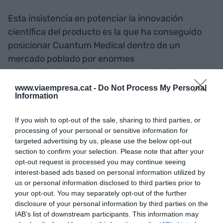
Esta insistencia en potenciar la innovación
científica del producto es la que ha conseguido
posicionar Cuantum Medical dentro de un
mercado poblado por enormes
multinacionales. “Nos hemos encontrado con que
uno de nuestros puntos fuertes, que nos permite
www.viaempresa.cat -
Do Not Process My Personal
Information
abrirnos camino siendo una empresa pequeña, es
nuestro profundo conocimiento”, considera Sáez.
If you wish to opt-out of the sale, sharing to third parties, or
Esto es así no solo por la comercialización de sus
processing of your personal or sensitive information for
propios productos, sino también por las alianzas
targeted advertising by us, please use the below opt-out
section to confirm your selection. Please note that after your
que tejen con otras compañías del sector, a las
opt-out request is processed you may continue seeing
cuales Cuantum aporta el conocimiento
interest-based ads based on personal information utilized by
tecnológico.
us or personal information disclosed to third parties prior to
your opt-out. You may separately opt-out of the further
disclosure of your personal information by third parties on the
Sáez: "Uno de nuestros
IAB’s list of downstream participants. This information may