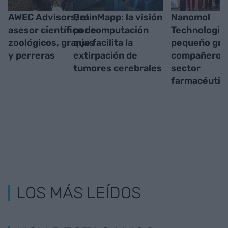
AWEC Advisors, el
BrainMapp: la visión
Nanomol
asesor científico de
por computación
Technologies
zoológicos, granjas
que facilita la
pequeño gra
y perreras
extirpación de
compañero d
tumores cerebrales
sector
farmacéutic
LOS MÁS LEÍDOS