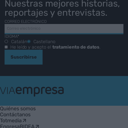
Nuestras mejores historias,
reportajes y entrevistas.
CORREO ELECTRÓNICO
IDIOMA*
Catalán
Castellano
He leído y acepto el
tratamiento de datos
.
Suscribirse
VIA
Empresa
Quiénes somos
Contáctanos
Totmedia
EnpresaBIDEA