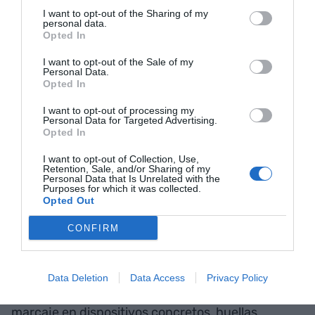
La implantación del registro no tiene que suponer
I want to opt-out of the Sharing of my
un descalabro en las empresas, como nos quieren
personal data.
Opted In
hacer creer desde algunos sectores; y desde la
UGT de Catalunya recordamos, que la norma
I want to opt-out of the Sale of my
Personal Data.
exige el control, pero no establece una fórmula
Opted In
concreta. Si bien, hay que cumplir ciertos
I want to opt-out of processing my
requisitos para lograr unas determinadas
Personal Data for Targeted Advertising.
Opted In
garantías, control y facilidad probatoria, cada
empresa y cada centro de trabajo tiene que
I want to opt-out of Collection, Use,
Retention, Sale, and/or Sharing of my
encontrar el mecanismo o el sistema de control
Personal Data that Is Unrelated with the
Purposes for which it was collected.
horario que mejor se adapte a sus
Opted Out
especificaciones concretas de la empresa y/o de
CONFIRM
las personas trabajadoras.
Relojes con grabación de fecha, hojas de Excel,
Data Deletion
Data Access
Privacy Policy
códigos introducidos en teclados, tarjetas de
marcaje en dispositivos concretos, huellas