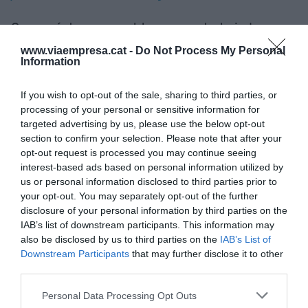
Con carácter semanal, la persona trabajadora
recibirá notificación con todo el detalle necesario
www.viaempresa.cat -
Do Not Process My Personal
Information
para su comprensión del control horario
efectuado. En el supuesto de que no se
If you wish to opt-out of the sale, sharing to third parties, or
encontrara conforme con esto, podrá efectuar la
processing of your personal or sensitive information for
reclamación oportuna ante el departamento
targeted advertising by us, please use the below opt-out
correspondiente de la empresa.
section to confirm your selection. Please note that after your
opt-out request is processed you may continue seeing
interest-based ads based on personal information utilized by
Con carácter mensual, la representación legal de
us or personal information disclosed to third parties prior to
las personas trabajadoras recibirá la misma
your opt-out. You may separately opt-out of the further
disclosure of your personal information by third parties on the
información que la recibida por las personas
IAB’s list of downstream participants. This information may
trabajadoras de forma individual, así como la
also be disclosed by us to third parties on the
IAB’s List of
totalización de las horas de trabajo efectuadas
Downstream Participants
that may further disclose it to other
third parties.
mensualmente por cada uno de ellos".
Personal Data Processing Opt Outs