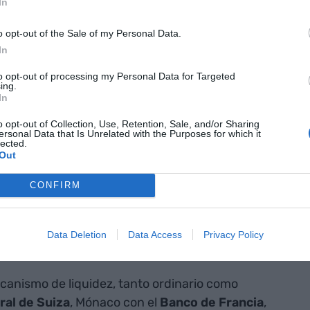
In
o opt-out of the Sale of my Personal Data.
In
to opt-out of processing my Personal Data for Targeted
ing.
In
so de la banca de Andorra a la “liquidez europea”:
o opt-out of Collection, Use, Retention, Sale, and/or Sharing
te el acceso permanente a la facilidad del
Banco
ersonal Data that Is Unrelated with the Purposes for which it
lected.
os bancos andorranos, hecho que reduce
Out
de su sistema financiero a choques externos
rnacionales, como una pandemia o una guerra que
CONFIRM
tamente. En los manuales de macroeconomía de
naria a los fondos de un banco central, en caso de
Data Deletion
Data Access
Privacy Policy
Lender of Last Resort
(LOLR).
ecanismo de liquidez, tanto ordinario como
al de Suiza
, Mónaco con el
Banco de Francia
,