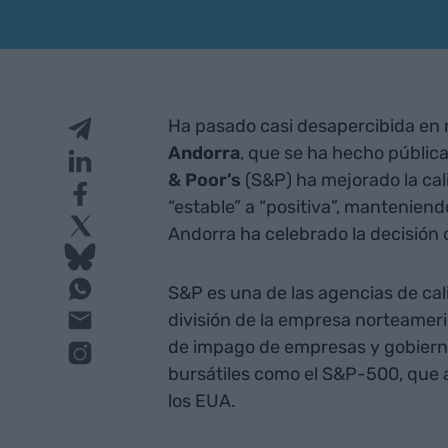
Ha pasado casi desapercibida en 
Andorra
, que se ha hecho públic
& Poor’s
(S&P) ha mejorado la cali
“estable” a “positiva”, manteniend
Andorra ha celebrado la decisión q
S&P es una de las agencias de ca
división de la empresa norteame
de impago de empresas y gobierno
bursátiles como el S&P-500, que
los EUA.