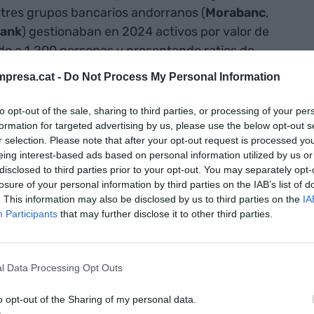
 tres grupos bancarios andorranos (
Morabanc
,
ank
) gestionaban en 2024 activos por valor de
do a 1.200 personas y presentando ratios de
itos.
presa.cat -
Do Not Process My Personal Information
 Andorra firmó un
Acuerdo Monetario
con la UE,
to opt-out of the sale, sharing to third parties, or processing of your per
formation for targeted advertising by us, please use the below opt-out s
el euro, a diferencia de Montenegro y Kosovo, que
r selection. Please note that after your opt-out request is processed y
miso ni acuerdo aún con el
BCE
. Por ello, hoy
eing interest-based ads based on personal information utilized by us or
uñadas con motivos andorranos, como el
disclosed to third parties prior to your opt-out. You may separately opt-
losure of your personal information by third parties on the IAB’s list of
das de diez, veinte y 50 céntimos), la Casa de la
. This information may also be disclosed by us to third parties on the
IA
to andorrano (monedas de un euro) y el escudo
Participants
that may further disclose it to other third parties.
 dos euros).
l Data Processing Opt Outs
o opt-out of the Sharing of my personal data.
Tremosa-Hungría, ¿nuevo país del euro en