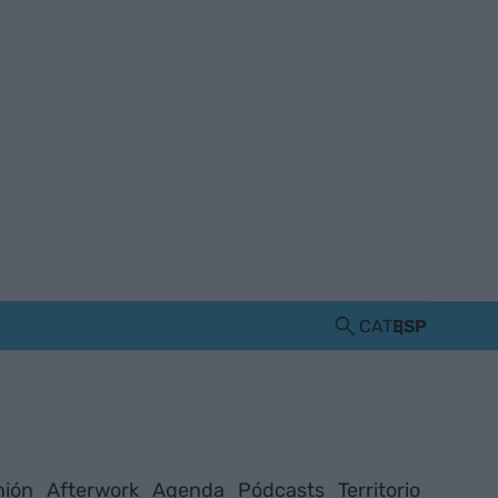
CAT
ESP
nión
Afterwork
Agenda
Pódcasts
Territorio