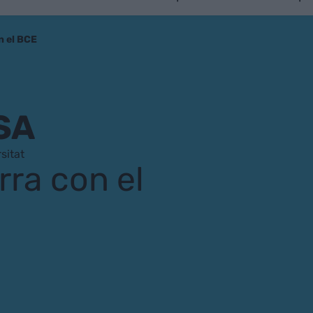
n el BCE
SA
sitat
ra con el