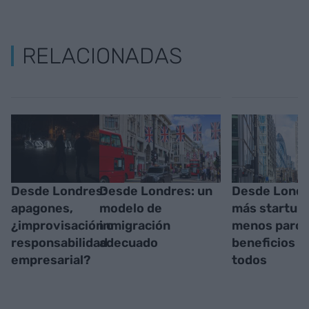
RELACIONADAS
Desde Londres:
Desde Londres: un
Desde Londr
apagones,
modelo de
más startups
¿improvisación o
inmigración
menos paro 
responsabilidad
adecuado
beneficios p
empresarial?
todos