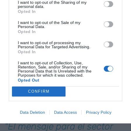
I want to opt-out of the Sharing of my
del relato, y genera valor económico real.
personal data.
Opted In
El contraste es doloroso: mientras un turista en
I want to opt-out of the Sale of my
Personal Data.
Japón se siente avergonzado si no sabe que está
Opted In
mal visto llevar perfume fuerte en un restaurante
I want to opt-out of processing my
de sushi, un turista en Barcelona a menudo
Personal Data for Targeted Advertising.
percibe la ciudad como un parque de atracciones
Opted In
sin reglas ni alma. Nos falta esa pedagogía de la
I want to opt-out of Collection, Use,
Retention, Sale, and/or Sharing of my
identidad que países y naciones como Japón o
Personal Data that Is Unrelated with the
Escocia dominan magistralmente. Ellos han
Purposes for which it was collected.
Opted Out
convertido su cultura en un privilegio que hay que
conocer para disfrutar; nosotros, demasiadas
CONFIRM
veces, tratamos la catalanidad como un obstáculo
que hay que esconder para no molestar al cliente.
Data Deletion
Data Access
Privacy Policy
"El mensaje para el sector