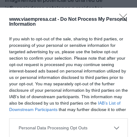
influenciadores catalanes o residentes
enamorados del país explicando con gracia por
www.viaempresa.cat -
Do Not Process My Personal
Information
qué hablamos catalán, qué significa la cultura del
esfuerzo o cómo se baila una sardana sin caer en
If you wish to opt-out of the sale, sharing to third parties, or
el folclore rancio. Creadoras como la
processing of your personal or sensitive information for
lauratoursbarcelona
o la
Júlia Riera
targeted advertising by us, please use the below opt-out
(
dailycatalan
) demuestran cada día que se puede
section to confirm your selection. Please note that after your
opt-out request is processed you may continue seeing
hacer pedagogía cultural con rigor y un estilo
interest-based ads based on personal information utilized by
cercano y atractivo para un público internacional.
us or personal information disclosed to third parties prior to
Pero su impacto, por muy valioso que sea, es solo
your opt-out. You may separately opt-out of the further
la punta del iceberg: necesitamos multiplicar esta
disclosure of your personal information by third parties on the
IAB’s list of downstream participants. This information may
presencia por 100 si queremos resultados
also be disclosed by us to third parties on the
IAB’s List of
tangibles pronto. Enseñar al turista a decir “bon
Downstream Participants
that may further disclose it to other
dia” o a entender que a la una menos cuarto de la
third parties.
mañana es hora de hacer el vermut y no de
Personal Data Processing Opt Outs
comer, no es solo cortesía: es prestigio y control