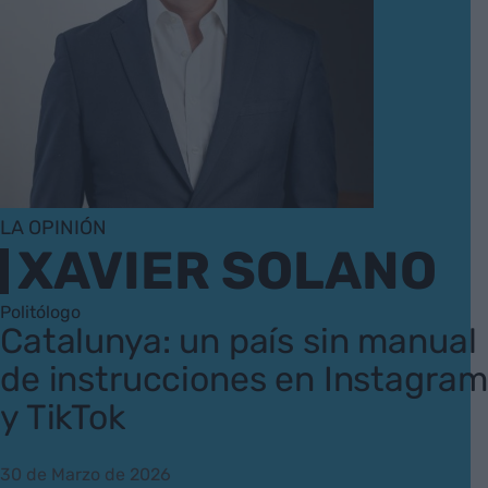
LA OPINIÓN
XAVIER SOLANO
Politólogo
Catalunya: un país sin manual
de instrucciones en Instagram
y TikTok
30 de Marzo de 2026