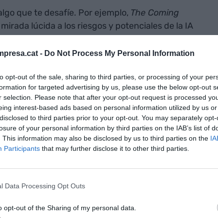
algo que te desafíe. Por ejemplo,
The
Coming
 mirada lúcida a los riesgos y potenciales de la IA
nde
Ethan Mollick
ofrece una guía directa y
on inteligencia artificial desde ya.
presa.cat -
Do Not Process My Personal Information
to opt-out of the sale, sharing to third parties, or processing of your per
ódcast como
Beyond the Prompt
(
Jeremy Utley
&
formation for targeted advertising by us, please use the below opt-out s
Artificial con Jon Hernández
ofrecen
r selection. Please note that after your opt-out request is processed y
sar sin urgencia. Acompáñalos con una libreta,
eing interest-based ads based on personal information utilized by us or
disclosed to third parties prior to your opt-out. You may separately opt-
losure of your personal information by third parties on the IAB’s list of
. This information may also be disclosed by us to third parties on the
IA
ña tu propio
IA Canvas del Liderazgo
:
Participants
that may further disclose it to other third parties.
l Data Processing Opt Outs
aprender?
o opt-out of the Sharing of my personal data.