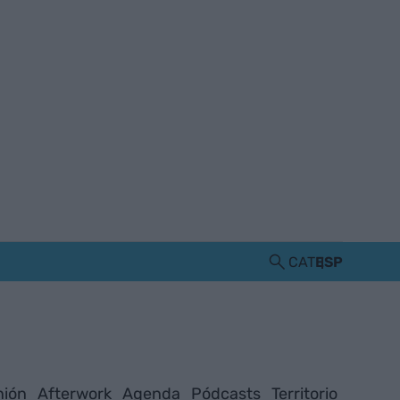
CAT
ESP
nión
Afterwork
Agenda
Pódcasts
Territorio