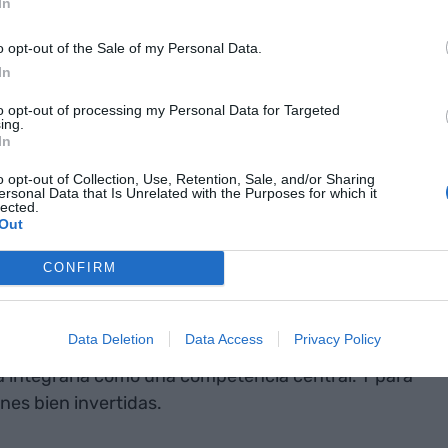
rganización el próximo trimestre?
In
o opt-out of the Sale of my Personal Data.
cansa, tu
In
arse. Y
to opt-out of processing my Personal Data for Targeted
ing.
isa,
In
evas
o opt-out of Collection, Use, Retention, Sale, and/or Sharing
ersonal Data that Is Unrelated with the Purposes for which it
lected.
que y, tal vez,
Out
itiva"
CONFIRM
cio de una nueva temporada. Una en la que no
Data Deletion
Data Access
Privacy Policy
a de marcar la diferencia. De dejar de ver la IA
 integrarla como una competencia central. Y para
nes bien invertidas.