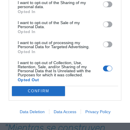
I want to opt-out of the Sharing of my
personal data.
Opted In
Si
Google
decidió qué noticias veías, y si las redes
sociales se aventuraron a decir qué amigos eran
I want to opt-out of the Sale of my
Personal Data.
importantes para ti, estos sistemas de
Opted In
agentización pueden acabar decidiendo qué
I want to opt-out of processing my
haces, quién eres, y cómo vives.
Personal Data for Targeted Advertising.
Opted In
Siempre he pensado que decidimos más con la
I want to opt-out of Collection, Use,
Retention, Sale, and/or Sharing of my
cartera cuando salimos a comprar que con el voto
Personal Data that Is Unrelated with the
Purposes for which it was collected.
en una urna cada cuatro años. Pero esto se
Opted Out
complica aún más cuando la cartera deja de estar
CONFIRM
en tu bolsillo y pasa a ser decisión de una fórmula
matemática programada por alguien que quizás
no tiene tus ideales.
Data Deletion
Data Access
Privacy Policy
"Mientras se construyen