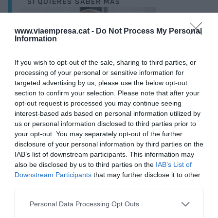
SI QUIERES SABER MÁS
www.viaempresa.cat -
Do Not Process My Personal
Information
If you wish to opt-out of the sale, sharing to third parties, or
processing of your personal or sensitive information for
targeted advertising by us, please use the below opt-out
section to confirm your selection. Please note that after your
Josep M. Ganyet-Zuckerberg contra el
opt-out request is processed you may continue seeing
mundo. Literalmente
interest-based ads based on personal information utilized by
us or personal information disclosed to third parties prior to
your opt-out. You may separately opt-out of the further
disclosure of your personal information by third parties on the
A diferencia de las plataformas anteriores que
IAB’s list of downstream participants. This information may
intermediaban información o relaciones sociales,
also be disclosed by us to third parties on the
IAB’s List of
ahora demandan acción. Y eso es muy profundo,
Downstream Participants
that may further disclose it to other
ya que no solo influyen en lo que piensas, sino en
third parties.
lo que haces, cómo lo haces, cuándo lo haces,
Personal Data Processing Opt Outs
dónde lo haces…