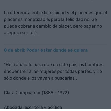
La diferencia entre la felicidad y el placer es que el
placer es monetizable, pero la felicidad no. Se
puede cobrar a cambio de placer, pero pagar no
asegura ser feliz.
8 de abril: Poder estar donde se quiera
“He trabajado para que en este país los hombres
encuentren a las mujeres por todas partes, y no
sólo donde ellos vayan a buscarlas”.
Clara Campoamor (1888 – 1972)
Abogada, escritora y política