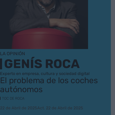
LA OPINIÓN
GENÍS ROCA
Experto en empresa, cultura y sociedad digital
El problema de los coches
autónomos
TOC DE ROCA
22 de Abril de 2025
Act. 22 de Abril de 2025