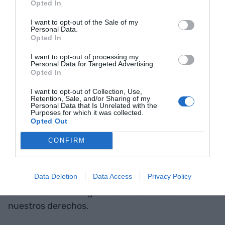
Opted In
millones de años, arriba o abajo.
I want to opt-out of the Sale of my
Personal Data.
Opted In
3 de abril: Quizás todavía es pronto
I want to opt-out of processing my
Personal Data for Targeted Advertising.
Dicen que la primera fábrica de la historia fue un
Opted In
molino mecanizado para hacer seda llamado Silk
I want to opt-out of Collection, Use,
Mill, puesto en marcha en 1720 en Derby
Retention, Sale, and/or Sharing of my
Personal Data that Is Unrelated with the
(Inglaterra). El primer sindicato del mundo fue el
Purposes for which it was collected.
Opted Out
de mecánicos en Filadelfia (Estados Unidos),
creado en 1827. Es decir, entre la primera fábrica
CONFIRM
y el primer sindicato hay más de un siglo. Visto
así, quizás es normal que ya tengamos en marcha
Data Deletion
Data Access
Privacy Policy
potentes transformaciones digitales, pero que
aún no esté bien organizada la defensa de
nuestros derechos.