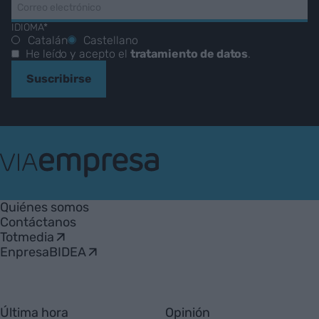
IDIOMA*
Catalán
Castellano
He leído y acepto el
tratamiento de datos
.
Suscribirse
VIA
Empresa
Quiénes somos
Contáctanos
Totmedia
EnpresaBIDEA
Última hora
Opinión