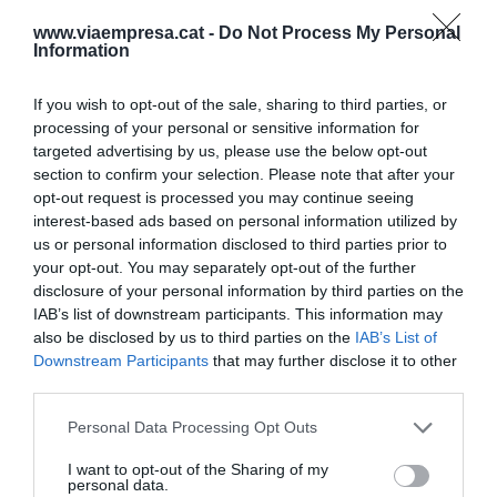
www.viaempresa.cat -
Do Not Process My Personal
Information
7 de abril: el espacio público es zona de riesgo
If you wish to opt-out of the sale, sharing to third parties, or
Muchas de las personas que más podrían ofrecer
processing of your personal or sensitive information for
targeted advertising by us, please use the below opt-out
al grupo no están dispuestas a asumir el desgaste
section to confirm your selection. Please note that after your
que conlleva participar en el espacio público.
opt-out request is processed you may continue seeing
Dejarse ver y expresar opinión puede salir caro, y
interest-based ads based on personal information utilized by
es extraño encontrar gente dispuesta a recibir
us or personal information disclosed to third parties prior to
your opt-out. You may separately opt-out of the further
palos de una manera tan gratuita.
disclosure of your personal information by third parties on the
IAB’s list of downstream participants. This information may
also be disclosed by us to third parties on the
IAB’s List of
4 de abril: Cuántos años tenemos, más o menos
Downstream Participants
that may further disclose it to other
third parties.
Hay bastante consenso en el hecho de que el
Personal Data Processing Opt Outs
Universo tiene unos 13.800 millones de años de
I want to opt-out of the Sharing of my
antigüedad, con un margen de error de unos 750
personal data.