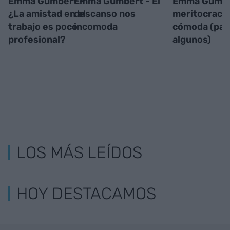
Emma Gumbert -
Emma Gumbert - El
Emma Gumber
¿La amistad en el
descanso nos
meritocracia
trabajo es poco
incomoda
cómoda (par
profesional?
algunos)
LOS MÁS LEÍDOS
HOY DESTACAMOS