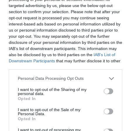
autónomas un entorno donde se puedan
targeted advertising by us, please use the below opt-out
desarrollar sin verse ahogadas. Trabajar con
section to confirm your selection. Please note that after your
opt-out request is processed you may continue seeing
proveedores de proximidad. Mantener la
interest-based ads based on personal information utilized by
propiedad en el territorio. Crear entornos seguros.
us or personal information disclosed to third parties prior to
your opt-out. You may separately opt-out of the further
disclosure of your personal information by third parties on the
"Las empresas también
IAB’s list of downstream participants. This information may
pueden vivir más
also be disclosed by us to third parties on the
IAB’s List of
Downstream Participants
that may further disclose it to other
sencillamente, recuperar lo
third parties.
esencial, facilitar un entorno
Personal Data Processing Opt Outs
donde se puedan desarrollar
I want to opt-out of the Sharing of my
personal data.
sin verse estranguladas"
Opted In
I want to opt-out of the Sale of my
Personal Data.
Durante años hemos asociado el progreso a hacer
Opted In
más: más tecnología, más procesos, más
I want to opt-out of processing my