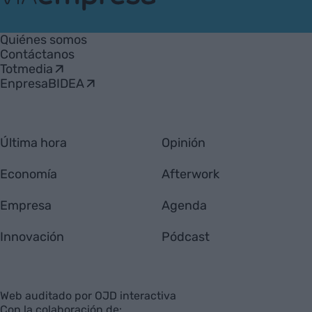
VIA
Empresa
Quiénes somos
Contáctanos
Totmedia
EnpresaBIDEA
Última hora
Opinión
Economía
Afterwork
Empresa
Agenda
Innovación
Pódcast
Web auditado por OJD interactiva
Con la colaboración de: