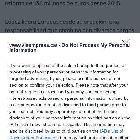
retorno de 138 millones de euros desde 2015.
López lidera Eurecat desde su creación, una
responsabilidad que combina con diversos cargos
vinculados al mundo económico, industrial y
www.viaempresa.cat -
Do Not Process My Personal
académico. Entre otros, ocupa la vicepresidencia
Information
de la comisión de Economía Industrial del
Col·legi
d'Economistes de Catalunya
y la de la
If you wish to opt-out of the sale, sharing to third parties, or
Federación Española de Centros Tecnológicos
.
processing of your personal or sensitive information for
targeted advertising by us, please use the below opt-out
López es economista y experto en innovación y
section to confirm your selection. Please note that after your
estrategia empresarial. Es licenciado en Ciencias
opt-out request is processed you may continue seeing
Económicas y Empresariales por la
Universitat
interest-based ads based on personal information utilized by
us or personal information disclosed to third parties prior to
de Barcelona
(UB) y ha completado programas
your opt-out. You may separately opt-out of the further
de liderazgo y gestión de la innovación tanto en
disclosure of your personal information by third parties on the
Iese Business School
como en
Esade
. Además,
IAB’s list of downstream participants. This information may
compagina toda esta actividad con la docencia
also be disclosed by us to third parties on the
IAB’s List of
Downstream Participants
that may further disclose it to other