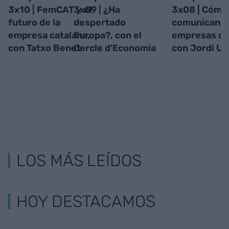
3x10 | FemCAT y el
3x09 | ¿Ha
3x08 | Cómo
futuro de la
despertado
comunican l
empresa catalana,
Europa?, con el
empresas de
con Tatxo Benet
Cercle d'Economia
con Jordi Ur
LOS MÁS LEÍDOS
HOY DESTACAMOS