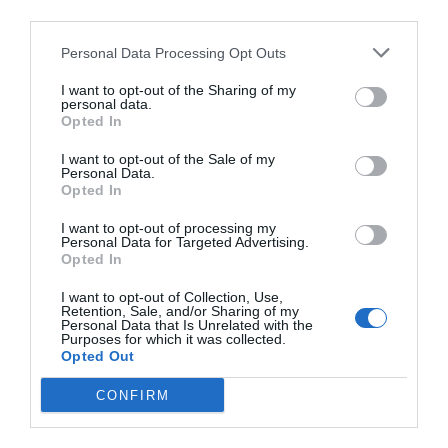
como profesor de Dirección Estratégica en la
third parties.
Universitat Autònoma de Barcelona
(UAB).
Personal Data Processing Opt Outs
I want to opt-out of the Sharing of my
personal data.
Opted In
I want to opt-out of the Sale of my
Personal Data.
Opted In
I want to opt-out of processing my
Personal Data for Targeted Advertising.
Opted In
I want to opt-out of Collection, Use,
Retention, Sale, and/or Sharing of my
La periodista de VIA Empresa, Ana M. González, y el
Personal Data that Is Unrelated with the
director del medio, Carlos Rojas, durante la grabación
Purposes for which it was collected.
del nuevo episodio de 'L'empresa al dia' | Mireia Comas
Opted Out
CONFIRM
Añadir
VIA Empresa
como fuente preferida
de Google de forma gratuita
Mantente informado con las últimas noticias de