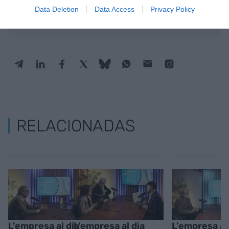
actualidad
Data Deletion
Data Access
Privacy Policy
ACTIVAR AHORA
RELACIONADAS
L'empresa al dia
L'empresa al dia
L’empresa al