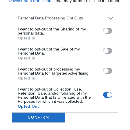
Downstream Participants
that may further disclose it to other
third parties.
Personal Data Processing Opt Outs
La rua del Barça pels carrers de Barcelona | EP
La tradición dice que no, que entre promover a un
I want to opt-out of the Sharing of my
personal data.
buen jugador de la cantera o fichar a otro
Opted In
consagrado procedente de otros equipos
I want to opt-out of the Sale of my
internacionales, la segunda siempre había sido la
Personal Data.
Opted In
opción elegida. ¿Por qué motivo? ¿Para
asegurarse un rendimiento que después tampoco
I want to opt-out of processing my
Personal Data for Targeted Advertising.
resultaba tan convincente? ¿Por qué de todo
Opted In
aquel tráfico siempre había alguien que se
I want to opt-out of Collection, Use,
beneficiaba?
Retention, Sale, and/or Sharing of my
Personal Data that Is Unrelated with the
Purposes for which it was collected.
Opted Out
Sea cual sea la respuesta, la verdad es que el
espectáculo de un equipo donde su gran núcleo
CONFIRM
se forma en la Masia e integrado por jugadores de