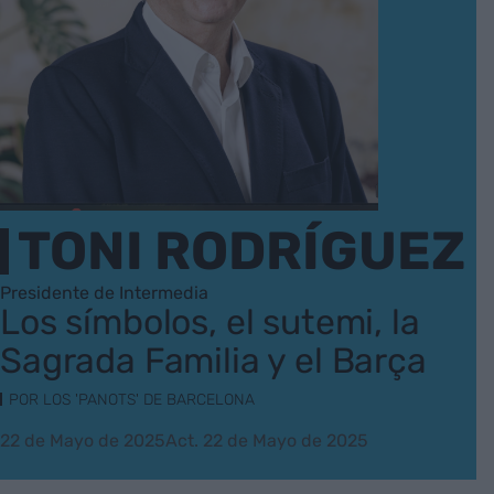
TONI RODRÍGUEZ
Presidente de Intermedia
Los símbolos, el sutemi, la
Sagrada Familia y el Barça
POR LOS 'PANOTS' DE BARCELONA
22 de Mayo de 2025
Act. 22 de Mayo de 2025