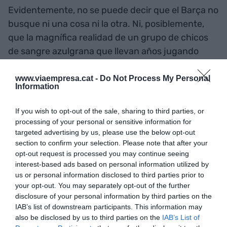
Evidentemente, no se puede decir que el Barça no
busque ni una cosa ni la otra. Ni, posiblemente,
que la magnífica realidad de un grupo de chicos
de sangre azulgrana que llevan años jugando
juntos haya sido un objetivo debidamente
planificado. La mayoría de ellos no han costado ni
www.viaempresa.cat -
Do Not Process My Personal
Information
un euro de ficha al Barça, pero ¿habrían jugado en
el primer equipo en caso de que las arcas del Club
If you wish to opt-out of the sale, sharing to third parties, or
no estuvieran tan vacías como lo están?
processing of your personal or sensitive information for
targeted advertising by us, please use the below opt-out
section to confirm your selection. Please note that after your
opt-out request is processed you may continue seeing
interest-based ads based on personal information utilized by
us or personal information disclosed to third parties prior to
your opt-out. You may separately opt-out of the further
disclosure of your personal information by third parties on the
IAB’s list of downstream participants. This information may
also be disclosed by us to third parties on the
IAB’s List of