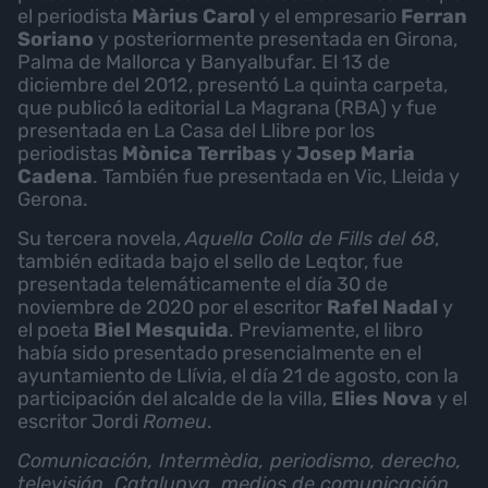
el periodista
Màrius Carol
y el empresario
Ferran
Soriano
y posteriormente presentada en Girona,
Palma de Mallorca y Banyalbufar. El 13 de
diciembre del 2012, presentó La quinta carpeta,
que publicó la editorial La Magrana (RBA) y fue
presentada en La Casa del Llibre por los
periodistas
Mònica Terribas
y
Josep Maria
Cadena
. También fue presentada en Vic, Lleida y
Gerona.
Su tercera novela,
Aquella Colla de Fills del 68
,
también editada bajo el sello de Leqtor, fue
presentada telemáticamente el día 30 de
noviembre de 2020 por el escritor
Rafel Nadal
y
el poeta
Biel Mesquida
. Previamente, el libro
había sido presentado presencialmente en el
ayuntamiento de Llívia, el día 21 de agosto, con la
participación del alcalde de la villa,
Elies Nova
y el
escritor Jordi
Romeu
.
Comunicación, Intermèdia, periodismo, derecho,
televisión, Catalunya, medios de comunicación