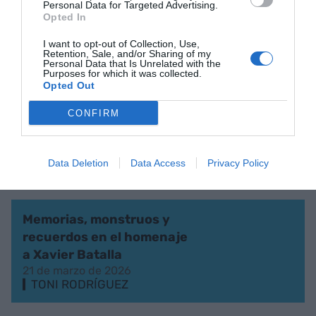
Personal Data for Targeted Advertising.
d’Economia, una comida de
Opted In
hermandad
I want to opt-out of Collection, Use,
10 de mayo de 2026
Retention, Sale, and/or Sharing of my
TONI RODRÍGUEZ
Personal Data that Is Unrelated with the
Purposes for which it was collected.
Opted Out
Más consenso y menos
CONFIRM
quejarse
25 de abril de 2026
TONI RODRÍGUEZ
Data Deletion
Data Access
Privacy Policy
Memorias, monstruos y
recuerdos en el homenaje
a Xavier Batalla
21 de marzo de 2026
TONI RODRÍGUEZ