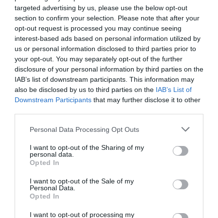
targeted advertising by us, please use the below opt-out
section to confirm your selection. Please note that after your
ARTÍCULOS PUBLICADOS
opt-out request is processed you may continue seeing
interest-based ads based on personal information utilized by
¿Tendríamos Sagrada
us or personal information disclosed to third parties prior to
your opt-out. You may separately opt-out of the further
Familia si no tuviéramos
disclosure of your personal information by third parties on the
turismo?
IAB’s list of downstream participants. This information may
18 de julio de 2026
also be disclosed by us to third parties on the
IAB’s List of
TONI RODRÍGUEZ
Downstream Participants
that may further disclose it to other
third parties.
Personal Data Processing Opt Outs
El lenguaje no verbal, un
chino y un indio en el
I want to opt-out of the Sharing of my
Cercle d'Economia
personal data.
Opted In
5 de junio de 2026
TONI RODRÍGUEZ
I want to opt-out of the Sale of my
Personal Data.
Opted In
Dircom - Cercle
I want to opt-out of processing my