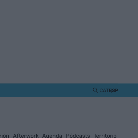
CAT
ESP
nión
Afterwork
Agenda
Pódcasts
Territorio