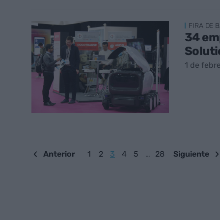
FIRA DE 
34 emp
Solut
1 de febr
Anterior
1
2
3
4
5
…
28
Siguiente