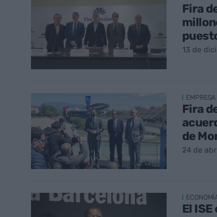
Fira d
millon
puesto
13 de dic
EMPRESA
Fira d
acuerd
de Mo
24 de abr
ECONOMÍ
El ISE