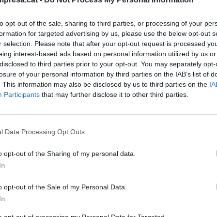
ona, capital mundial del sector de la
a
to opt-out of the sale, sharing to third parties, or processing of your per
viembre de 2023
formation for targeted advertising by us, please use the below opt-out s
r selection. Please note that after your opt-out request is processed y
eing interest-based ads based on personal information utilized by us or
disclosed to third parties prior to your opt-out. You may separately opt-
losure of your personal information by third parties on the IAB’s list of
. This information may also be disclosed by us to third parties on the
IA
Participants
that may further disclose it to other third parties.
ILIDAD
ón Náutico pone en marcha la 61a
n con el objetivo de proyectar la Copa
l Data Processing Opt Outs
ca
o opt-out of the Sharing of my personal data.
ubre de 2023
In
o opt-out of the Sale of my Personal Data.
In
to opt-out of processing my Personal Data for Targeted