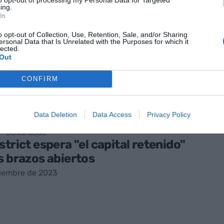
ing.
In
iliencia y la competitividad, ejes
o opt-out of Collection, Use, Retention, Sale, and/or Sharing
les del Bizbarcelona
ersonal Data that Is Unrelated with the Purposes for which it
lected.
bre de 2023
Out
CONFIRM
Data Deletion
Data Access
Privacy Policy
 Y CONGRESOS
strict espera "el capital retenido"
s brazos abiertos
tiembre de 2023