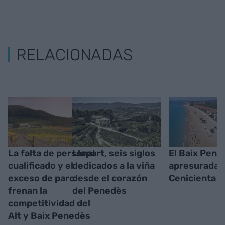
RELACIONADAS
La falta de personal
Llopart, seis siglos
El Baix Pened
cualificado y el
dedicados a la viña
apresurada
exceso de paro
desde el corazón
Cenicienta
frenan la
del Penedès
competitividad del
Alt y Baix Penedès