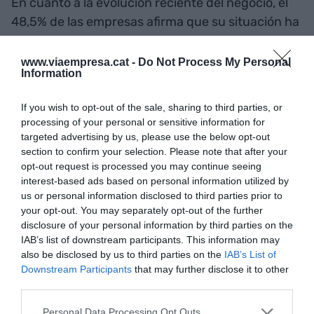
En cuanto a la evolución reciente del negocio, el
48,5% de las empresas afirma que su situación ha
mejorado durante el segundo trimestre, mientras
que otro 48,5% considera que se ha mantenido
www.viaempresa.cat -
Do Not Process My Personal
Information
estable. Solo un 3% declara haber experimentado
un empeoramiento. En el ámbito del empleo, el
If you wish to opt-out of the sale, sharing to third parties, or
63,6% de las empresas ha mantenido la plantilla
processing of your personal or sensitive information for
sin cambios. Paralelamente, un 18,2% la ha
targeted advertising by us, please use the below opt-out
section to confirm your selection. Please note that after your
ampliado y el mismo porcentaje ha registrado una
opt-out request is processed you may continue seeing
reducción del número de trabajadores.
interest-based ads based on personal information utilized by
us or personal information disclosed to third parties prior to
your opt-out. You may separately opt-out of the further
Expectativas marcadas
disclosure of your personal information by third parties on the
por la estabilidad
IAB’s list of downstream participants. This information may
also be disclosed by us to third parties on the
IAB’s List of
Downstream Participants
that may further disclose it to other
Las previsiones para el tercer trimestre de 2026
third parties.
apuntan a un escenario de continuidad. Dos de
Personal Data Processing Opt Outs