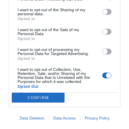
cada tres empresas (66,7%) prevén mantener la
situación actual del negocio, mientras que un
I want to opt-out of the Sharing of my
personal data.
27,3% confía en una evolución favorable. Solo un
Opted In
6,1% anticipa un posible empeoramiento. En
I want to opt-out of the Sale of my
cuanto al empleo, la tendencia es aún más clara:
Personal Data.
Opted In
el 84,8% de las empresas espera mantener la
plantilla actual, un 9,1% prevé incrementarla y un
I want to opt-out of processing my
Personal Data for Targeted Advertising.
6,1% considera posible una reducción.
Opted In
I want to opt-out of Collection, Use,
Retention, Sale, and/or Sharing of my
Añadir
VIA Empresa
como fuente preferida
Personal Data that Is Unrelated with the
de Google de forma gratuita
Purposes for which it was collected.
Opted Out
Mantente informado con las últimas noticias de
actualidad
ACTIVAR AHORA
CONFIRM
Data Deletion
Data Access
Privacy Policy