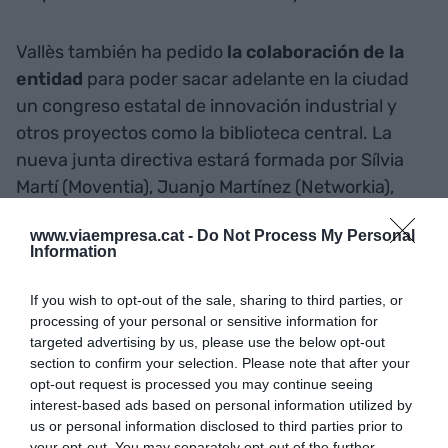
Vallès también ha pedido
la colaboración de la
entidad
para poder sacar adelante en la ciudad
un congreso estatal de innovación industrial y
otros proyectos como la biblioteca central. La
nueva junta directiva estará formada por Sílvia
Martí (Moventia), Juanjo Martínez (Networkia),
Olga Velasco (Marcove), Joan Alsina (Acceso
www.viaempresa.cat -
Do Not Process My Personal
Corporate), y David Pedrerol (Indus Enginyeria i
Information
Arquitectura) como vicepresidentes; Juan Knuth
(Wavip) como tesorero; Joan Franquesa (Feliu
If you wish to opt-out of the sale, sharing to third parties, or
Franquesa) como secretario; y Lluis Machon
processing of your personal or sensitive information for
targeted advertising by us, please use the below opt-out
(Banc Sabadell), María Carrá (HP), Lluís Sisquella
section to confirm your selection. Please note that after your
(Grup Sisquella), Berta Solé
opt-out request is processed you may continue seeing
(Occident Assegurances), Joana Corominas
interest-based ads based on personal information utilized by
us or personal information disclosed to third parties prior to
(Catalònia Fundació Creactiva), Rafael Reyes
your opt-out. You may separately opt-out of the further