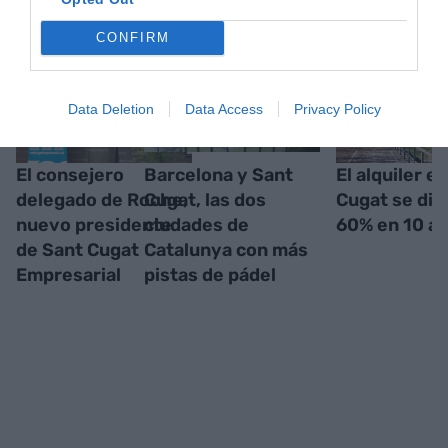
CONFIRM
Data Deletion
Data Access
Privacy Policy
El consejero
Barcelona y Sant
El alquiler e
delegado de Roche,
Cugat, las dos
Cugat se dis
nuevo presidente
ciudades de
60% en 10 a
de Sant Cugat
Catalunya con más
Empresarial
pistas de pádel