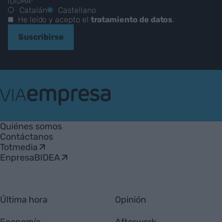
IDIOMA*
Catalán
Castellano
He leído y acepto el
tratamiento de datos
.
Suscribirse
VIA
Empresa
Quiénes somos
Contáctanos
Totmedia
EnpresaBIDEA
Última hora
Opinión
Economía
Afterwork