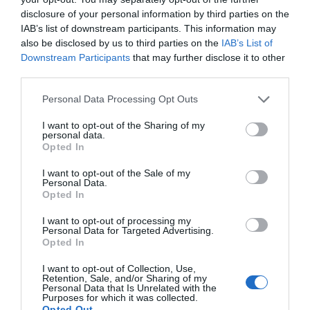
(Acciona Energía), Josep Maria Montserrat
disclosure of your personal information by third parties on the
(Sorea), Laura Grau (Totmedia) y Robert Navarro
IAB’s list of downstream participants. This information may
(Distribudisc S.L.) como vocales.
also be disclosed by us to third parties on the
IAB’s List of
Downstream Participants
that may further disclose it to other
third parties.
Añadir
VIA Empresa
como fuente preferida
Personal Data Processing Opt Outs
de Google de forma gratuita
Mantente informado con las últimas noticias de
I want to opt-out of the Sharing of my
actualidad
personal data.
ACTIVAR AHORA
Opted In
I want to opt-out of the Sale of my
Personal Data.
Opted In
I want to opt-out of processing my
Personal Data for Targeted Advertising.
Opted In
I want to opt-out of Collection, Use,
Retention, Sale, and/or Sharing of my
Personal Data that Is Unrelated with the
RELACIONADAS
Purposes for which it was collected.
Opted Out