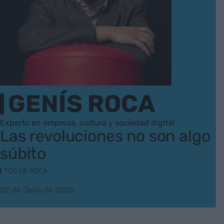
GENÍS ROCA
Experto en empresa, cultura y sociedad digital
Las revoluciones no son algo
súbito
TOC DE ROCA
02 de Julio de 2025