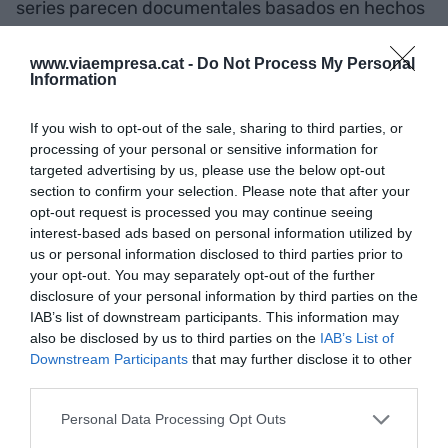
series parecen documentales basados en hechos
reales.
www.viaempresa.cat -
Do Not Process My Personal
Information
3 de junio: Hay asuntos complejos que no son
If you wish to opt-out of the sale, sharing to third parties, or
difíciles
processing of your personal or sensitive information for
targeted advertising by us, please use the below opt-out
Complejo y difícil son dos conceptos diferentes.
section to confirm your selection. Please note that after your
opt-out request is processed you may continue seeing
interest-based ads based on personal information utilized by
Hay asuntos difíciles que no son complejos, y los
us or personal information disclosed to third parties prior to
hay complejos que no son difíciles.
your opt-out. You may separately opt-out of the further
disclosure of your personal information by third parties on the
IAB’s list of downstream participants. This information may
Tendemos a pensar que los asuntos complejos
also be disclosed by us to third parties on the
IAB’s List of
Downstream Participants
that may further disclose it to other
son difíciles, pero en verdad lo que sucede es que
third parties.
somos gandules, porque de hecho no son difíciles
sino que simplemente piden que seamos
Personal Data Processing Opt Outs
metódicos y ordenados.