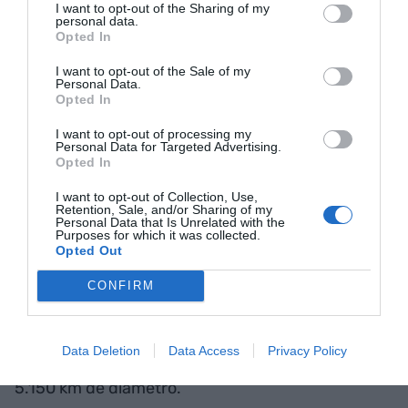
I want to opt-out of the Sharing of my
personal data.
Opted In
2 de junio:
I want to opt-out of the Sale of my
Personal Data.
Opted In
“La ciudadanía cree que está informada, cuando
I want to opt-out of processing my
sólo está entretenida”.
Personal Data for Targeted Advertising.
Opted In
- Rosa María Calaf (1945 - )
I want to opt-out of Collection, Use,
Retention, Sale, and/or Sharing of my
Personal Data that Is Unrelated with the
Purposes for which it was collected.
Periodista
Opted Out
CONFIRM
30 de mayo: Las lunas de Saturno y Júpiter
Data Deletion
Data Access
Privacy Policy
Saturno tiene 117 lunas, que van de los 2 a los
5.150 km de diámetro.