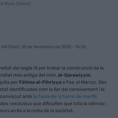
is Ryan (iStock)
 04:55
Act. 20 de Novembre de 2025 - 15:36
eitat del segle IX per trobar la construcció de la
ersitat més antiga del món,
al-Qarawiyyin
,
uita per
Fàtima al-Fihriyya
a Fes, el Marroc. Des
stat identificades com la llar del coneixement i la
n conviscut amb
la faula de la torre de marfil
:
tes i exclusius que dificulten que tota la ciència i
rs arribi a la resta de la societat.