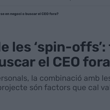
r-se en negoci o buscar el CEO fora?
de les ‘spin-offs’
uscar el CEO for
rsonals, la combinació amb le
projecte són factors que cal val