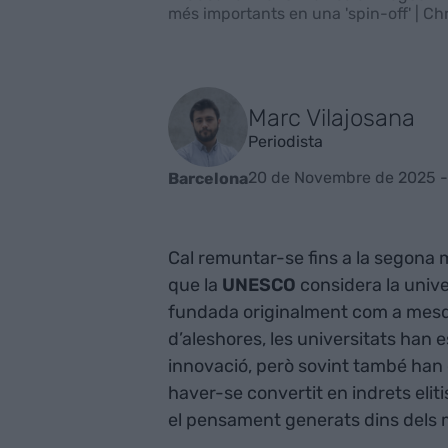
més importants en una 'spin-off' | Chr
Marc Vilajosana
Periodista
20 de Novembre de 2025 -
Barcelona
Cal remuntar-se fins a la segona m
que la
UNESCO
considera la univ
fundada originalment com a mesq
d’aleshores, les universitats han e
innovació, però sovint també ha
haver-se convertit en indrets elitis
el pensament generats dins dels mu