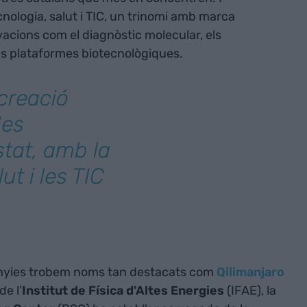
cnologia, salut i TIC, un trinomi amb marca
acions com el diagnòstic molecular, els
les plataformes biotecnològiques.
 creació
des
stat, amb la
ut i les TIC
nyies trobem noms tan destacats com
Qilimanjaro
de l’
Institut de Física d'Altes Energies
(IFAE), la