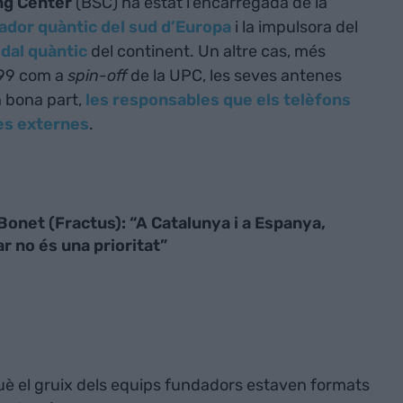
ng Center
(BSC) ha estat l'encarregada de la
ador quàntic del sud d’Europa
i la impulsora del
dal quàntic
del continent. Un altre cas, més
999 com a
spin-off
de la UPC, les seves antenes
n bona part,
les responsables que els telèfons
es externes
.
onet (Fractus): “A Catalunya i a Espanya,
r no és una prioritat”
 el gruix dels equips fundadors estaven formats