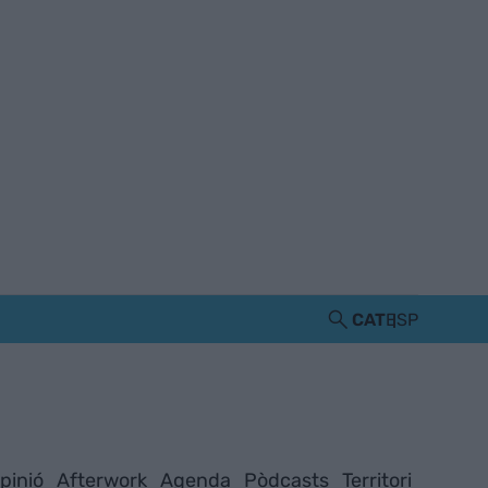
CAT
ESP
pinió
Afterwork
Agenda
Pòdcasts
Territori