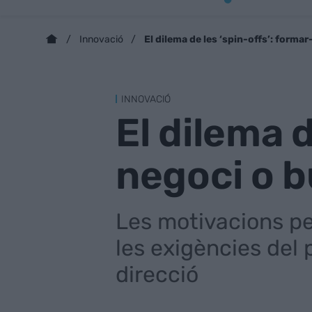
El dilema de les ‘spin-offs’: forma
Innovació
INNOVACIÓ
El dilema 
negoci o b
Les motivacions pe
les exigències del 
direcció