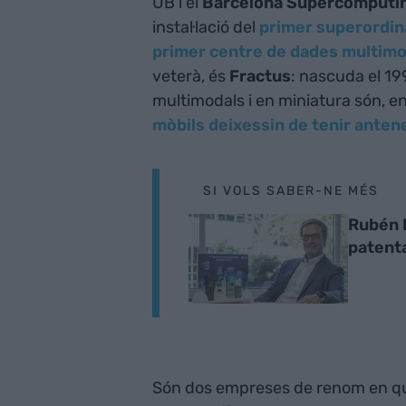
UB i el
Barcelona Supercomputi
instal·lació del
primer superordin
primer centre de dades multimo
veterà, és
Fractus
: nascuda el 1
multimodals i en miniatura són, e
mòbils deixessin de tenir anten
SI VOLS SABER-NE MÉS
Rubén B
patenta
Són dos empreses de renom en què