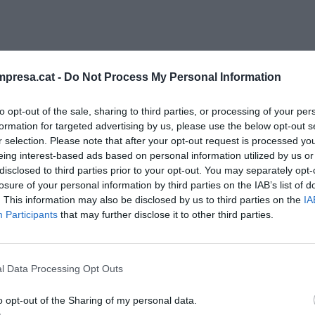
 de la Innovació de la UAB: transferència de
ment per esfondrar la torre de marfil
presa.cat -
Do Not Process My Personal Information
to opt-out of the sale, sharing to third parties, or processing of your per
formation for targeted advertising by us, please use the below opt-out s
r selection. Please note that after your opt-out request is processed y
eing interest-based ads based on personal information utilized by us or
disclosed to third parties prior to your opt-out. You may separately opt-
 universitats com centres d’investigació tinguin
losure of your personal information by third parties on the IAB’s list of
. This information may also be disclosed by us to third parties on the
IA
ment
una de les línies d’actuació clares. Aquest
Participants
that may further disclose it to other third parties.
ornades de divulgació o col·laboracions amb
vint també acaba sent liderat pels mateixos
es recerques surtin del laboratori i entrin a la
l Data Processing Opt Outs
e les persones.
o opt-out of the Sharing of my personal data.