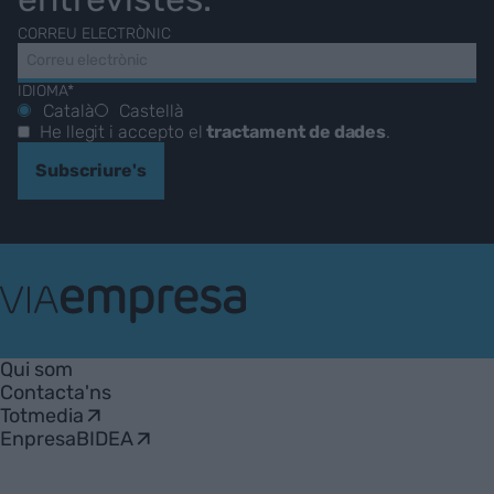
CORREU ELECTRÒNIC
IDIOMA*
Català
Castellà
He llegit i accepto el
tractament de dades
.
Subscriure's
VIA
Empresa
Qui som
Contacta'ns
Totmedia
EnpresaBIDEA