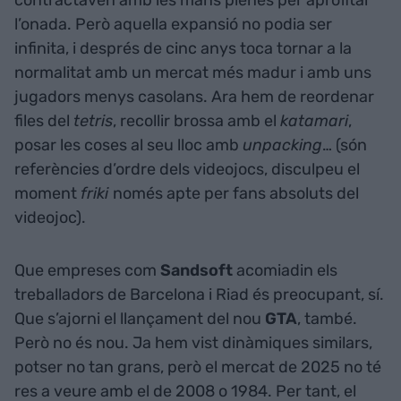
l’onada. Però aquella expansió no podia ser
infinita, i després de cinc anys toca tornar a la
normalitat amb un mercat més madur i amb uns
jugadors menys casolans. Ara hem de reordenar
files del
tetris
, recollir brossa amb el
katamari
,
posar les coses al seu lloc amb
unpacking
… (són
referències d’ordre dels videojocs, disculpeu el
moment
friki
només apte per fans absoluts del
videojoc).
Que empreses com
Sandsoft
acomiadin els
treballadors de Barcelona i Riad és preocupant, sí.
Que s’ajorni el llançament del nou
GTA
, també.
Però no és nou. Ja hem vist dinàmiques similars,
potser no tan grans, però el mercat de 2025 no té
res a veure amb el de 2008 o 1984. Per tant, el