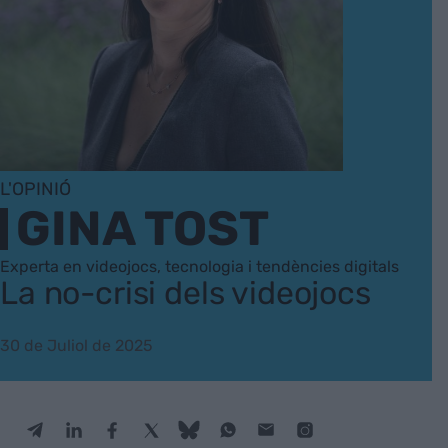
L'OPINIÓ
GINA TOST
Experta en videojocs, tecnologia i tendències digitals
La no-crisi dels videojocs
30 de Juliol de 2025