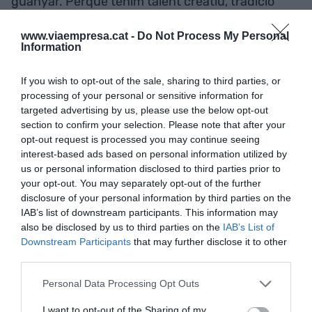
guanyar. Perquè tenim talent creatiu, tradició
narrativa, i capacitat tècnica. És veritat que la
www.viaempresa.cat -
Do Not Process My Personal
baixada d’aquesta onada ens ha afectat amb el
Information
tancament d’alguns estudis o les retallades en
algunes empreses, però és normal: quan el món
If you wish to opt-out of the sale, sharing to third parties, or
del videojoc es constipa, el mínim que podem fer
processing of your personal or sensitive information for
targeted advertising by us, please use the below opt-out
és esternudar, si estem connectats amb ell. No
section to confirm your selection. Please note that after your
pretenem ser un gegant com el Japó o els Estats
opt-out request is processed you may continue seeing
Units, però podem ser un territori
boutique
amb
interest-based ads based on personal information utilized by
veu pròpia al món.
us or personal information disclosed to third parties prior to
your opt-out. You may separately opt-out of the further
disclosure of your personal information by third parties on the
"Cal suport institucional,
IAB’s list of downstream participants. This information may
also be disclosed by us to third parties on the
IAB’s List of
apostes formatives, i una
Downstream Participants
that may further disclose it to other
third parties.
mirada estratègica de país.
Personal Data Processing Opt Outs
No podem competir només
I want to opt-out of the Sharing of my