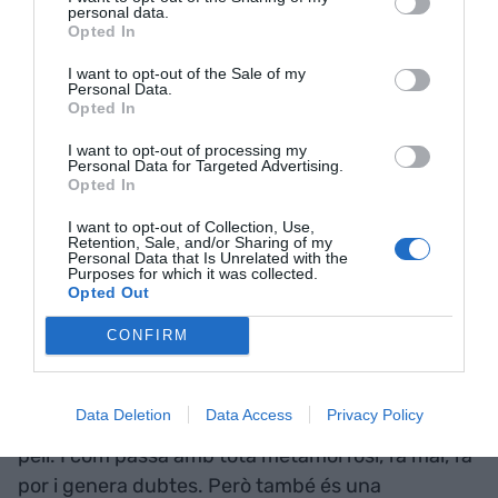
amb costos; hem de
personal data.
Opted In
competir amb idees"
I want to opt-out of the Sale of my
Personal Data.
Opted In
L’èxit no vindrà de fer jocs gegants, sinó de fer
jocs amb ànima, que facin gaudir a l’audiència, i
I want to opt-out of processing my
Personal Data for Targeted Advertising.
impactin a la resta del món. I això, aquí, en sabem
Opted In
(
Invizimals
,
Gris
,
Neva
,
Aragami
,
Endling
…). El
I want to opt-out of Collection, Use,
que cal és suport institucional, apostes
Retention, Sale, and/or Sharing of my
Personal Data that Is Unrelated with the
formatives, i una mirada estratègica de país. No
Purposes for which it was collected.
Opted Out
podem competir només amb costos; hem de
competir amb idees. I sembla que
ho estem fent
CONFIRM
bé
.
Data Deletion
Data Access
Privacy Policy
Els videojocs no estan en crisi. Estan canviant de
pell. I com passa amb tota metamorfosi, fa mal, fa
por i genera dubtes. Però també és una