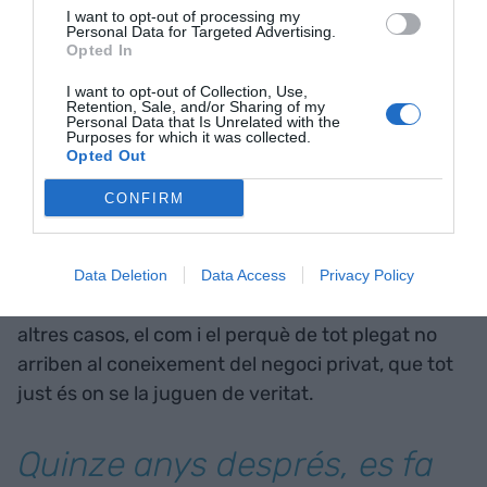
exclòs del nou mapa turístic, encara que el
I want to opt-out of processing my
Personal Data for Targeted Advertising.
resultat fos un poti-poti d’ínfima credibilitat.
Opted In
I want to opt-out of Collection, Use,
No perdem de vista que, una vegada i una altra,
Retention, Sale, and/or Sharing of my
Personal Data that Is Unrelated with the
aquests jocs de taula són pilotats des dels
Purposes for which it was collected.
despatxos funcionarials, amb bones intencions -
Opted Out
per descomptat-, però orfes de pragmatisme. A
CONFIRM
més, no hi ha explicacions ni didàctiques
adreçades als directius i les directives del sector,
la qual cosa provoca la indiferència i el
Data Deletion
Data Access
Privacy Policy
menfotisme. De nou i com succeeix en molts
altres casos, el com i el perquè de tot plegat no
arriben al coneixement del negoci privat, que tot
just és on se la juguen de veritat.
Quinze anys després, es fa