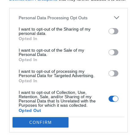
third parties.
Origen i BonÀrea
Personal Data Processing Opt Outs
comparteixen la quarta
I want to opt-out of the Sharing of my
plaça i els bons resultats
personal data.
Opted In
econòmics
I want to opt-out of the Sale of my
Personal Data.
Opted In
Per la seva banda, BonÀrea segueix la mateixa
tendència que la resta de supermercats catalans i
I want to opt-out of processing my
Personal Data for Targeted Advertising.
entra al rànquing després de tancar un bon any
Opted In
en termes econòmics: el 2024, l’empresa de
I want to opt-out of Collection, Use,
Guissona (Segarra) va facturar
2.680 milions
Retention, Sale, and/or Sharing of my
Personal Data that Is Unrelated with the
d’euros
i va tancar amb un resultat net de 88,8
Purposes for which it was collected.
Opted Out
milions, un increment del 9,3%. En particular, els
establiments BonÀrea van registrar vendes de
CONFIRM
1.236 milions (+4,6%), amb evolucions destacades