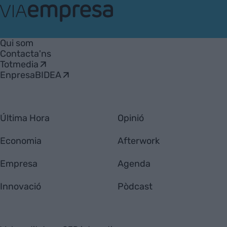
VIA
Empresa
Qui som
Contacta'ns
Totmedia
EnpresaBIDEA
Última Hora
Opinió
Economia
Afterwork
Empresa
Agenda
Innovació
Pòdcast