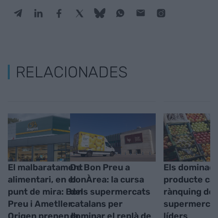
RELACIONADES
El malbaratament
De Bon Preu a
Els dominado
alimentari, en el
bonÀrea: la cursa
producte cata
punt de mira: Bon
dels supermercats
rànquing del
Preu i Ametller
catalans per
supermerca
Origen prenen la
dominar el replà de
líders