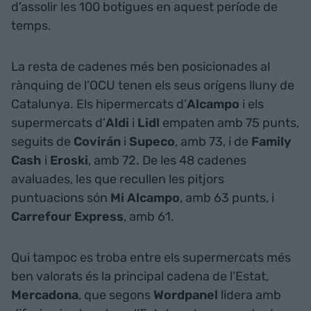
d’assolir les 100 botigues en aquest període de
temps.
La resta de cadenes més ben posicionades al
rànquing de l’OCU tenen els seus orígens lluny de
Catalunya. Els hipermercats d’
Alcampo
i els
supermercats d’
Aldi
i
Lidl
empaten amb 75 punts,
seguits de
Covirán
i
Supeco
, amb 73, i de
Family
Cash
i
Eroski
, amb 72. De les 48 cadenes
avaluades, les que recullen les pitjors
puntuacions són
Mi Alcampo
, amb 63 punts, i
Carrefour Express
, amb 61.
Qui tampoc es troba entre els supermercats més
ben valorats és la principal cadena de l’Estat,
Mercadona
, que segons
Wordpanel
lidera amb