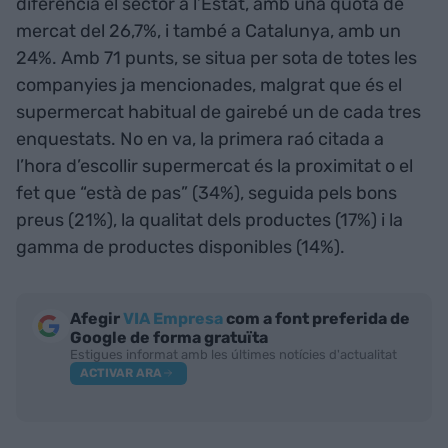
diferència el sector a l’Estat, amb una quota de
mercat del 26,7%, i també a Catalunya, amb un
24%. Amb 71 punts, se situa per sota de totes les
companyies ja mencionades, malgrat que és el
supermercat habitual de gairebé un de cada tres
enquestats. No en va, la primera raó citada a
l’hora d’escollir supermercat és la proximitat o el
fet que “està de pas” (34%), seguida pels bons
preus (21%), la qualitat dels productes (17%) i la
gamma de productes disponibles (14%).
Afegir
VIA Empresa
com a font preferida de
Google de forma gratuïta
Estigues informat amb les últimes notícies d'actualitat
ACTIVAR ARA