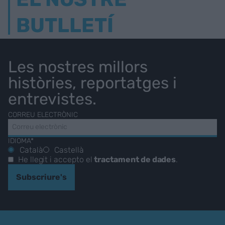
BUTLLETÍ
Les nostres millors
històries, reportatges i
entrevistes.
CORREU ELECTRÒNIC
IDIOMA*
Català
Castellà
He llegit i accepto el
tractament de dades
.
Subscriure's