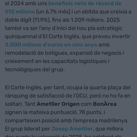
el 2024 amb uns
beneficis nets de rècord de
512 milions
(un 6,7% més) i un ebitda que creixia a
doble dígit (11,9%), fins als 1.209 milions. 2025
també va ser l’any d’inici del nou pla estratègic
quinquennal d’El Corte Inglés, que preveu invertir
3.000 milions d’euros en cinc anys
amb
remodelació de botigues, expansió de negocis i
creixement en les capacitats logístiques i
tecnològiques del grup.
El Corte Inglés, per tant, ocupa la quarta plaça del
rànquing de satisfacció de l’OCU, però no ho fa en
solitari. Tant
Ametller Origen
com
BonÀrea
signen la mateixa puntuació, 78 punts, i
comparteixen posició amb l’empresa madrilenya.
El grup liderat per
Josep Ametller
, que millora
dos punts la valoració de 2025, ha celebrat els