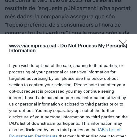
resultats de l’enquesta públicament i n’ha aportat
més dades: la companyia assegura que són
“l’opció preferida dels consumidors a l’hora de
comprar fruita i verdura” i que la marca pròpia de
la cadena és “la segona més ben valorada de tot
www.viaempresa.cat -
Do Not Process My Personal
l’Estat”, dues dades no disponibles en la versió
Information
pública de l’enquesta.
If you wish to opt-out of the sale, sharing to third parties, or
processing of your personal or sensitive information for
Més enllà de la inclusió a l’enquesta de l’OCU, el
targeted advertising by us, please use the below opt-out
grup amb seu a Olèrdola (Alt Penedès) ha encetat
section to confirm your selection. Please note that after your
opt-out request is processed you may continue seeing
el 2026 amb l'anunci d'uns
resultats de rècord
interest-based ads based on personal information utilized by
del 2025
, amb una facturació de 802 milions
us or personal information disclosed to third parties prior to
d’euros, un 18% més que l’any anterior, i un
your opt-out. You may separately opt-out of the further
creixement de més del 40% en dos anys.
disclosure of your personal information by third parties on the
IAB’s list of downstream participants. This information may
also be disclosed by us to third parties on the
IAB’s List of
El Corte Inglés, Ametller
Downstream Participants
that may further disclose it to other