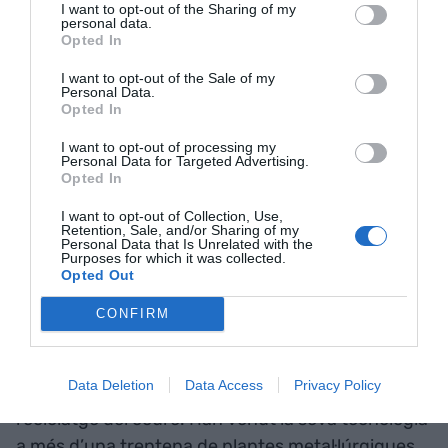
215 anys d’existència i que el seu volum de
I want to opt-out of the Sharing of my
personal data.
vendes a l’estranger equival aproximadament a
Opted In
l’1% de les exportacions catalanes. Així li ho van
I want to opt-out of the Sale of my
recordar al llavors conseller d'Economia,
Jaume
Personal Data.
Opted In
Giró
, quan va visitar les instal·lacions el juny de
2022. El 49% de les vendes del 2021 van ser
I want to opt-out of processing my
Personal Data for Targeted Advertising.
exportacions a 74 països, si bé el gruix va anar cap
Opted In
a la Unió Europea.
I want to opt-out of Collection, Use,
Retention, Sale, and/or Sharing of my
Personal Data that Is Unrelated with the
És una empresa metal·lúrgica especialitzada en la
Purposes for which it was collected.
Opted Out
fabricació de semielaborats de coure i els seus
aliatges pels mercats elèctrics, envasos metàl·lics,
CONFIRM
ferroviari, tubs, automoció i conductors especials.
Però el seu tret diferencial és l’aposta pel
Data Deletion
Data Access
Privacy Policy
reciclatge: són líders mundials en tecnologia de
reciclatge del coure. Han venut la seva tecnologia
a més d’una trentena de plantes metal·lúrgiques