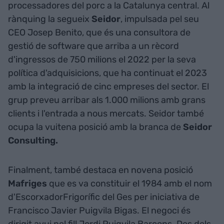
processadores del porc a la Catalunya central. Al
rànquing la segueix
Seidor
, impulsada pel seu
CEO Josep Benito, que és una consultora de
gestió de software que arriba a un rècord
d'ingressos de 750 milions el 2022 per la seva
política d'adquisicions, que ha continuat el 2023
amb la integració de cinc empreses del sector. El
grup preveu arribar als 1.000 milions amb grans
clients i l'entrada a nous mercats. Seidor també
ocupa la vuitena posició amb la branca de
Seidor
Consulting.
Finalment, també destaca en novena posició
Mafriges
que es va constituir el 1984 amb el nom
d'EscorxadorFrigorífic del Ges per iniciativa de
Francisco Javier Puigvila Bigas. El negoci és
dirigit avui pel fill Jordi Puigvila Barcons. Des dels