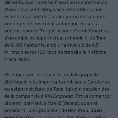
aliments, que no els ha frenat en la construcció
d'una nova central logística a Montblanc, per
estendre’s al sud de Catalunya, un dels deures
pendents. I, sense ocultar tampoc els seus
orígens, com és "l'orgull osonenc" amb l’obertura
d’un ambiciós supermercat al municipi de Tona,
de 8.100 habitants, amb una inversió de 6,5
milions d'euros i 26 llocs de treball a la històrica
Plaça Major.
Els orígens del que avui és un dels grups de
distribució més importants amb seu a Catalunya
no estan molt lluny de Tona, tal com detallen des
de la companyia a
VIA Empresa
. Tot va començar
al carrer del Pont, a Torelló (Osona), quan el
president i únic propietari de Bon Preu,
Joan
Font
(1951) es va incorporar des de ben petit al