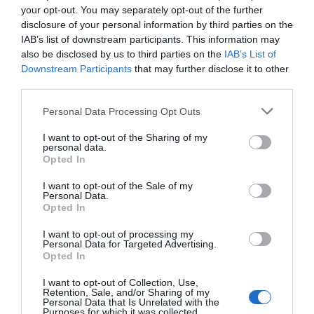
your opt-out. You may separately opt-out of the further
(después) volver para cocinar.
disclosure of your personal information by third parties on the
IAB’s list of downstream participants. This information may
also be disclosed by us to third parties on the
IAB’s List of
4.
Las pinzas
. Uno de los frutos de esa
Downstream Participants
that may further disclose it to other
admiración mutua por Japón y su culinaria fue la
third parties.
creación y adaptación de sus palillos por pinzas
Personal Data Processing Opt Outs
metálicas que cociesen la comida con precisión.
Hoy mundialmente conocidas y usadas en todas
I want to opt-out of the Sharing of my
personal data.
las cocinas, han modificado incluso las
Opted In
chaquetillas de los chefs incorporando un bolsillo
I want to opt-out of the Sale of my
propio.
Personal Data.
Opted In
5.
El Bulli (y Adrià) a través de las revistas
. El
I want to opt-out of processing my
Personal Data for Targeted Advertising.
panel con todas las revistas (y son muchas) donde
Opted In
se aprecia como la figura de Ferran y del propio
I want to opt-out of Collection, Use,
restaurante fuero creciendo en impacto
Retention, Sale, and/or Sharing of my
Personal Data that Is Unrelated with the
internacional y nacional.
Purposes for which it was collected.