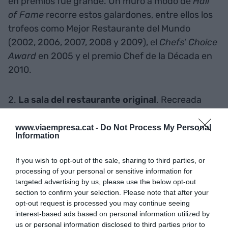
en premios fue grande. Un muro a modo de
Hall
of Fame
recorre estos galardones, entre ellos los
trofeos como Mejor Restaurante del Mundo
(2002, 2006, 2007, 2008 y 2009), el
Chefs' Choice
Award
en 2005 y el premio Chef de la Década en
2010.
2.
La sala del restaurante original
. Recreada
como era y como si se estuviese viviendo un
servicio: con copas, vajillas y platos en un iPad.
www.viaempresa.cat -
Do Not Process My Personal
Information
3. El rincón dedicado a Japón. Japón y la íntima
If you wish to opt-out of the sale, sharing to third parties, or
relación que establecieron Ferran Adrià, Albert y
processing of your personal or sensitive information for
targeted advertising by us, please use the below opt-out
el elenco de El Bulli con el matrimonio Ishida
section to confirm your selection. Please note that after your
fueron un oxígeno creativo. El matrimonio, que, a
opt-out request is processed you may continue seeing
sus 60 años, nunca había viajado fuera de Japón,
interest-based ads based on personal information utilized by
us or personal information disclosed to third parties prior to
peregrinaron hasta Cala Montjoi para comer y