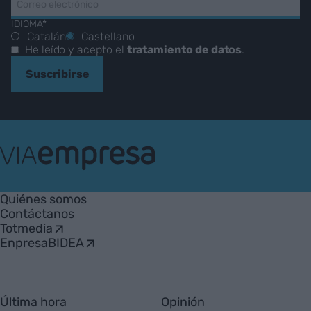
IDIOMA*
Catalán
Castellano
He leído y acepto el
tratamiento de datos
.
Suscribirse
VIA
Empresa
Quiénes somos
Contáctanos
Totmedia
EnpresaBIDEA
Última hora
Opinión