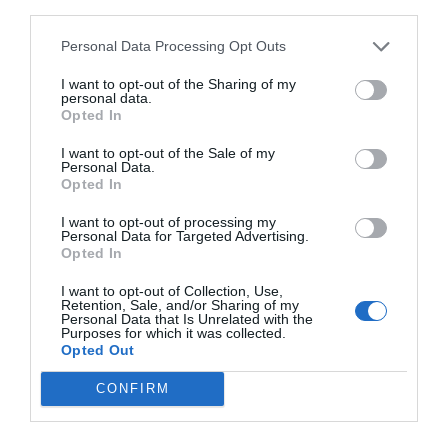
third parties.
Con estas vistas privilegiadas y exclusivas al
Personal Data Processing Opt Outs
mágico
skyline
de la Barceloneta, la azotea del
Museu d'Història de Catalunya
, la
Terrassa de
I want to opt-out of the Sharing of my
personal data.
les Indianes
, ofrece una de las mejores vistas a
Opted In
esta parte de la ciudad. Se encuentra en un
I want to opt-out of the Sale of my
edificio construido en 1881 siguiendo el estilo que
Personal Data.
Opted In
los ingleses instauraron en todos los puertos del
mundo. Un lugar de gastronomía, sensibilidad y
I want to opt-out of processing my
Personal Data for Targeted Advertising.
emoción donde se apuesta por el producto de
Opted In
proximidad y los sabores tradicionales de la
I want to opt-out of Collection, Use,
cocina mediterránea, en especial la catalana con
Retention, Sale, and/or Sharing of my
Personal Data that Is Unrelated with the
mariscos y pesca del día directa de la Cofradía de
Purposes for which it was collected.
Opted Out
Pescadores de Barcelona y Hondarribia. La
terraza funciona como un
afterwork
perfecto con
CONFIRM
una carta de coctelería contemporánea que
revisita los clásicos. La estética del restaurante