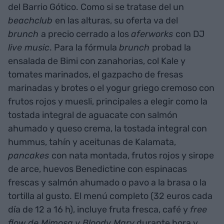
del Barrio Gótico. Como si se tratase del un
beachclub
en las alturas, su oferta va del
brunch
a precio cerrado a los
aferworks
con DJ
live music
. Para la fórmula
brunch
probad la
ensalada de Bimi con zanahorias, col Kale y
tomates marinados, el gazpacho de fresas
marinadas y brotes o el yogur griego cremoso con
frutos rojos y muesli, principales a elegir como la
tostada integral de aguacate con salmón
ahumado y queso crema, la tostada integral con
hummus, tahín y aceitunas de Kalamata,
pancakes
con nata montada, frutos rojos y sirope
de arce, huevos Benedictine con espinacas
frescas y salmón ahumado o pavo a la brasa o la
tortilla al gusto. El menú completo (32 euros cada
día de 12 a 16 h), incluye fruta fresca, café y
free
flow de Mimosa y Bloody Mary
durante hora y