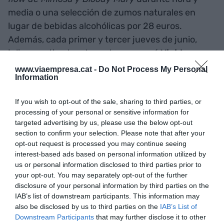
media o una selección de zumos naturales en
lugar de bebidas alcohólicas por 28 euros.
Además, cada primer y tercer jueves de junio,
julio y septiembre, la azotea acogerá
Vividora
Thursdays Beats
, un
afterwork
con DJ
live
www.viaempresa.cat -
Do Not Process My Personal
Information
music
de 19 a 22 h. Cada semana podéis
disfrutar de un gintónic especial con tapa incluida
If you wish to opt-out of the sale, sharing to third parties, or
para que los barceloneses puedan descubrir la
processing of your personal or sensitive information for
Catedral, Santa María del Pi y Montjuic desde una
targeted advertising by us, please use the below opt-out
nueva perspectiva.
section to confirm your selection. Please note that after your
opt-out request is processed you may continue seeing
interest-based ads based on personal information utilized by
Carrer del Duque, 15, 08002 Barcelona
us or personal information disclosed to third parties prior to
your opt-out. You may separately opt-out of the further
disclosure of your personal information by third parties on the
La Terrassa de les
IAB’s list of downstream participants. This information may
also be disclosed by us to third parties on the
IAB’s List of
Indianes 1881
Downstream Participants
that may further disclose it to other