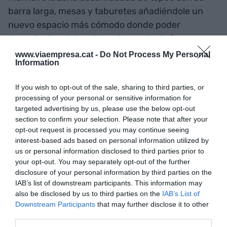
barra larga, mesas y taburetes añadiéndole un
nuevo espacio más cómodo donde poder
degustar los platos del restaurante de forma
relajada y tranquila. En la carta se hicieron hueco
www.viaempresa.cat -
Do Not Process My Personal
Information
entre los clásicos, platos novedosos en aquel
momento como la carne de
Wagyu
(una rareza en
If you wish to opt-out of the sale, sharing to third parties, or
la época), las tortillitas de camarones o el surtido
processing of your personal or sensitive information for
de mini-hamburguesas. También el ya prestigioso
targeted advertising by us, please use the below opt-out
section to confirm your selection. Please note that after your
coctelero, añadió a la oferta cócteles y tragos que
opt-out request is processed you may continue seeing
ya eran un hit en sus otros locales (gintonics,
interest-based ads based on personal information utilized by
margaritas y mojitos de colores).
us or personal information disclosed to third parties prior to
your opt-out. You may separately opt-out of the further
disclosure of your personal information by third parties on the
Cambiar porque no
IAB’s list of downstream participants. This information may
also be disclosed by us to third parties on the
IAB’s List of
cambie nada
Downstream Participants
that may further disclose it to other
third parties.
La carta del Quiu ha ido acompañado de la