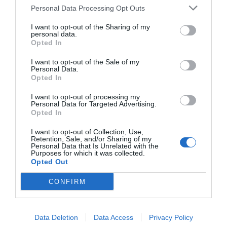
Personal Data Processing Opt Outs
evolución gastronómica de la propia Barcelona,
incorporando una oferta tan sencilla y gustosa
I want to opt-out of the Sharing of my
personal data.
como variada y ecléctica. De las Muelas defiende
Opted In
que “todo vale”, de unas papas arrugas canarias, a
I want to opt-out of the Sale of my
un pollo tikka masala, pasta fresca o un tataki de
Personal Data.
Opted In
atún. "Para mí lo importante es que la tradición se
pueda mezclar con nuevos platos".
I want to opt-out of processing my
Personal Data for Targeted Advertising.
Opted In
I want to opt-out of Collection, Use,
Retention, Sale, and/or Sharing of my
Personal Data that Is Unrelated with the
Purposes for which it was collected.
Opted Out
CONFIRM
Data Deletion
Data Access
Privacy Policy