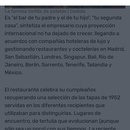
La famosa tortilla de patatas | Cedida
Es “el bar de tu padre y el de tu hijo”, “tu segunda
casa”, sintetiza el empresario cuya proyección
internacional no ha dejado de crecer, llegando a
acuerdos con compañías hoteleras de lujo y
gestionando restaurantes y coctelerías en Madrid,
San Sebastián, Londres, Singapur, Bali, Río de
Janeiro, Berlín, Sorrento, Tenerife, Tailandia y
México.
El restaurante celebra su cumpleaños
recuperando una selección de las tapas de 1952
servidas en los diferentes recipientes que
utilizaban para distinguirlas. Lugares de
encuentro, de tertulia que evolucionan (aunque
sólo sea un poco) con sus tiempos. La reciente