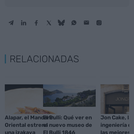
RELACIONADAS
Alapar, el Mandarin
El Bulli: Qué ver en
Jon Cake, la
Oriental estrena
el nuevo museo de
ingeniería d
una izakaya
El Bulli 1846
las mejores 