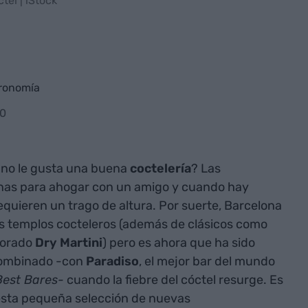
tel | iStock
tronomía
30
n no le gusta una buena
coctelería
? Las
as para ahogar con un amigo y cuando hay
quieren un trago de altura. Por suerte, Barcelona
s templos cocteleros (además de clásicos como
dorado
Dry Martini
) pero es ahora que ha sido
combinado -con
Paradiso
, el mejor bar del mundo
Best Bares-
cuando la fiebre del cóctel resurge. Es
esta pequeña selección de nuevas