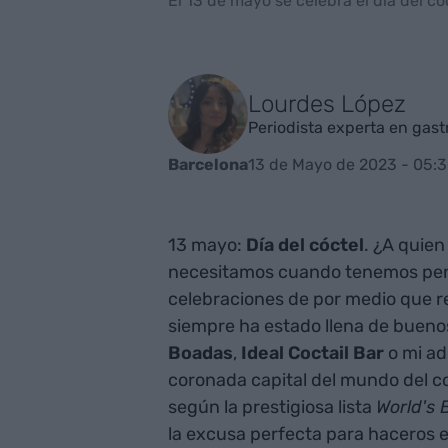
El 13 de mayo se celebra el día del cóc
Lourdes López
Periodista experta en gas
13 de Mayo de 2023 - 05:
Barcelona
13 mayo:
Día del cóctel
. ¿A quie
necesitamos cuando tenemos pen
celebraciones de por medio que re
siempre ha estado llena de bueno
Boadas
,
Ideal Coctail Bar
o mi a
coronada capital del mundo del 
según la prestigiosa lista
World's 
la excusa perfecta para haceros 