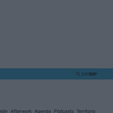
CAT
ESP
nión
Afterwork
Agenda
Pódcasts
Territorio