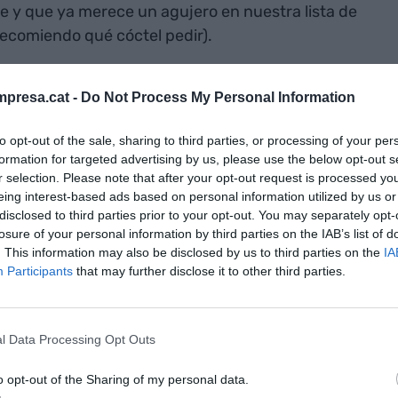
e y que ya merece un agujero en nuestra lista de
recomiendo qué cóctel pedir).
e
presa.cat -
Do Not Process My Personal Information
jores bares del mundo y acaba de abrir sucursal en
to opt-out of the sale, sharing to third parties, or processing of your per
ón sin salida junto a la popular calle Joaquim
formation for targeted advertising by us, please use the below opt-out s
r selection. Please note that after your opt-out request is processed y
ue no conozcan su historia, el artífice de este bar
eing interest-based ads based on personal information utilized by us or
nés
Jad Ballout
, decidió reconstruir el bar después
disclosed to third parties prior to your opt-out. You may separately opt-
 2020. Y con grandes dosis de ingenio,
losure of your personal information by third parties on the IAB’s list of
. This information may also be disclosed by us to third parties on the
IA
hecho de él un icono de la coctelería mundial. En
Participants
that may further disclose it to other third parties.
o la persiana de su sucursal barcelonesa. Bajo el
end Paradise
ofrece tragos a partir de los 8 euros.
 chicha morada y chipotle ahumado, o un
l Data Processing Opt Outs
 de mezcal y aroma de hinojo.
o opt-out of the Sharing of my personal data.