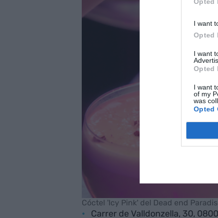
Opted 
I want t
Opted 
I want 
Advertis
Opted 
I want t
of my P
was col
Opted 
Cóctel 'Icy Pink' del Dead end Paradis
Carrer de Valldonzella, 30, 080