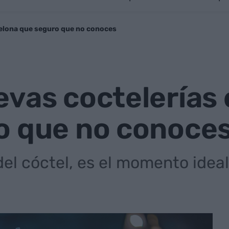
celona que seguro que no conoces
vas coctelerías
o que no conoce
del cóctel, es el momento idea