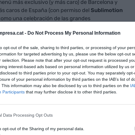
menú más exclusivo (y más caro) de Barcelona y
s caros de España (con permiso del
Sublimotion
 como una celebración de las grandes
és de los ingredientes, la técnica y la creatividad el
presa.cat -
Do Not Process My Personal Information
ra necesario en trayecto así? “Sí”, responden con
to opt-out of the sale, sharing to third parties, or processing of your per
formation for targeted advertising by us, please use the below opt-out s
cina de Lasarte
r selection. Please note that after your opt-out request is processed y
eing interest-based ads based on personal information utilized by us or
disclosed to third parties prior to your opt-out. You may separately opt-
ia donde muy pocos pueden encaramarse,
losure of your personal information by third parties on the IAB’s list of
ver e intuir qué pide el comensal más preparado.
. This information may also be disclosed by us to third parties on the
IA
Participants
that may further disclose it to other third parties.
 a valorar lo que tiene en el plato, puede
puesta. A Il Milione se accede desde una discreta
trellado. Un espacio oscuro que descansa sobre el
l Data Processing Opt Outs
 donde, a vista de pájaro, puede verse el frenético
ntigua
Mesa del Chef
). Aunque esto forma parte
o opt-out of the Sharing of my personal data.
lo se deja ver cuando toca. “Teníamos peticiones de