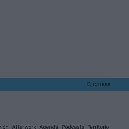
CAT
ESP
nión
Afterwork
Agenda
Pódcasts
Territorio