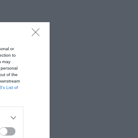
sonal or
ection to
ou may
 personal
out of the
 downstream
B’s List of