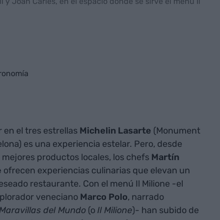
y Joan Carles, en el espacio donde se sirve el menú Il
tronomía
en el tres estrellas
Michelin Lasarte
(Monument
elona) es una experiencia estelar. Pero, desde
 mejores productos locales, los chefs
Martín
e
ofrecen experiencias culinarias que elevan un
seado restaurante. Con el menú Il Milione -el
explorador veneciano
Marco Polo
, narrado
 Maravillas del Mundo
(o
Il Milione
)- han subido de