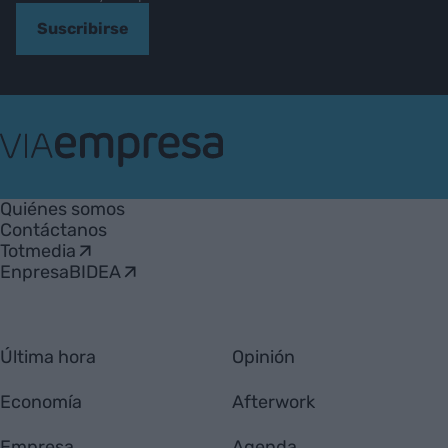
Suscribirse
VIA
Empresa
Quiénes somos
Contáctanos
Totmedia
EnpresaBIDEA
Última hora
Opinión
Economía
Afterwork
Empresa
Agenda