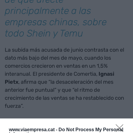
principalmente a las
empresas chinas, sobre
todo Shein y Temu
La subida más acusada de junio contrasta con el
dato más bajo del mes de mayo, cuando los
comercios crecieron en ventas en un 1,5%
interanual. El presidente de Comertia,
Ignasi
Pietx
, afirma que “la desaceleración del mes
anterior fue puntual” y que “el ritmo de
crecimiento de las ventas se ha restablecido con
fuerza”.
SI QUIERES SABER MÁS
www.viaempresa.cat -
Do Not Process My Personal