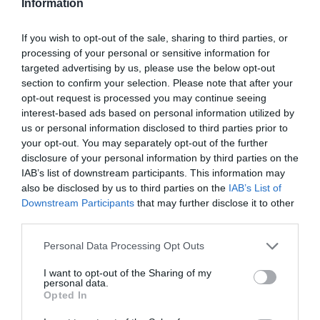
Information
If you wish to opt-out of the sale, sharing to third parties, or
processing of your personal or sensitive information for
targeted advertising by us, please use the below opt-out
section to confirm your selection. Please note that after your
opt-out request is processed you may continue seeing
interest-based ads based on personal information utilized by
Comertia alerta de afectaciones en
us or personal information disclosed to third parties prior to
your opt-out. You may separately opt-out of the further
empresas detallistas por la guerra de Irán
disclosure of your personal information by third parties on the
IAB’s list of downstream participants. This information may
also be disclosed by us to third parties on the
IAB’s List of
Por sectores, destaca el crecimiento de los
Downstream Participants
that may further disclose it to other
equipamientos del hogar (+13,2% interanual en
third parties.
junio), la alimentación básica (+9,9%) y el ocio y la
Personal Data Processing Opt Outs
cultura (+8,9%). El indicador del pequeño
I want to opt-out of the Sharing of my
comercio de Comertia es un informe mensual que
personal data.
se basa en una encuesta en línea a empresarios
Opted In
de la entidad.