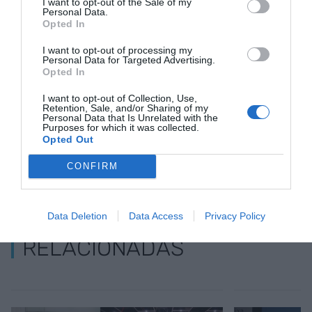
I want to opt-out of the Sale of my
Personal Data.
Opted In
Añadir
VIA Empresa
como fuente preferida
I want to opt-out of processing my
de Google de forma gratuita
Personal Data for Targeted Advertising.
Mantente informado con las últimas noticias de
Opted In
actualidad
ACTIVAR AHORA
I want to opt-out of Collection, Use,
Retention, Sale, and/or Sharing of my
Personal Data that Is Unrelated with the
Purposes for which it was collected.
Opted Out
CONFIRM
Data Deletion
Data Access
Privacy Policy
RELACIONADAS