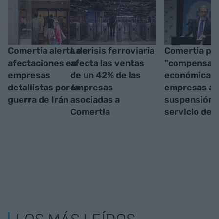
Comertia alerta de
La crisis ferroviaria
Comertia pi
afectaciones en
afecta las ventas
"compensac
empresas
de un 42% de las
económicas"
detallistas por la
empresas
empresas an
guerra de Irán
asociadas a
suspensión 
Comertia
servicio de 