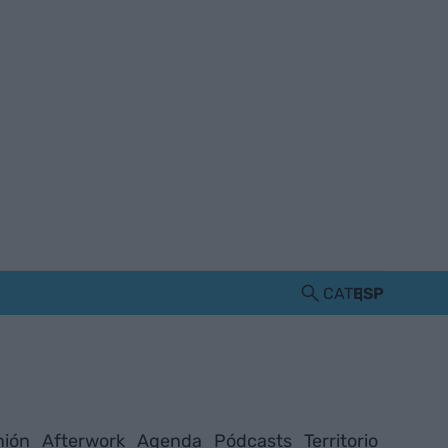
CAT
ESP
nión
Afterwork
Agenda
Pódcasts
Territorio