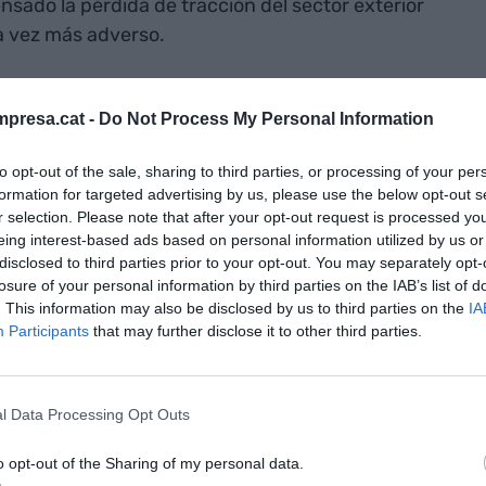
ado la pérdida de tracción del sector exterior
a vez más adverso.
dos de este ciclo expansivo es la fuerte creación
presa.cat -
Do Not Process My Personal Information
n el principal soporte del crecimiento. El mercado
o sostenido de la afiliación
(2% interanual),
to opt-out of the sale, sharing to third parties, or processing of your per
la construcción, y la mayor parte de esta nueva
formation for targeted advertising by us, please use the below opt-out s
sonas extranjeras.
r selection. Please note that after your opt-out request is processed y
eing interest-based ads based on personal information utilized by us or
disclosed to third parties prior to your opt-out. You may separately opt-
losure of your personal information by third parties on the IAB’s list of
. This information may also be disclosed by us to third parties on the
IA
Participants
that may further disclose it to other third parties.
omía catalana crecerá un 2,9% este año
 sombra de los aranceles)
l Data Processing Opt Outs
o opt-out of the Sharing of my personal data.