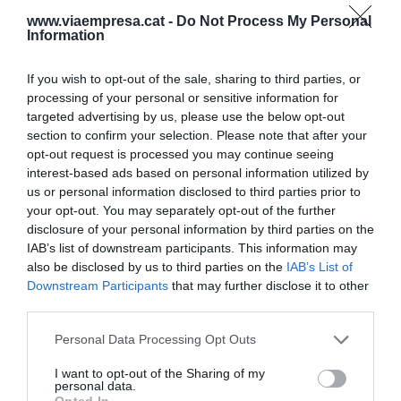
Ahora mismo, las fusiones bancarias son
una
www.viaempresa.cat -
Do Not Process My Personal
cuestión de Estado
, tal como explicaba mi
Information
compañera Margalida Vidal en una crónica
If you wish to opt-out of the sale, sharing to third parties, or
publicada el pasado 1 de octubre. La voluntad del
processing of your personal or sensitive information for
Gobierno es "hacer limpieza" y tener un sistema
targeted advertising by us, please use the below opt-out
financiero saneado con bancos más grandes y
section to confirm your selection. Please note that after your
fuertes que estén a la altura de las circunstancias
opt-out request is processed you may continue seeing
interest-based ads based on personal information utilized by
de una crisis económica sin precedentes, con
us or personal information disclosed to third parties prior to
bajos tipos de interés y más morosidad, la
your opt-out. You may separately opt-out of the further
competencia de las
fintech
, la digitalización o la
disclosure of your personal information by third parties on the
IAB’s list of downstream participants. This information may
amenaza del
blockchain
.
also be disclosed by us to third parties on the
IAB’s List of
Downstream Participants
that may further disclose it to other
CaixaBank y Bankia abrieron el gran melón
third parties.
bancario este septiembre con
el desenlace de la
Personal Data Processing Opt Outs
operación del año
, más por
absorción que por
I want to opt-out of the Sharing of my
fusión
. Un par de meses después, el BBVA y el
personal data.
Opted In