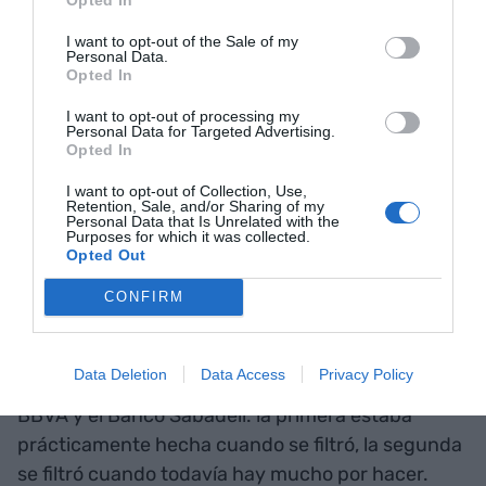
Banco Sabadell han enviado -por separado- una
nota relevante a la Comisión Nacional del Mercado
I want to opt-out of the Sale of my
de Valores (CNMV) donde se pone de manifiesto
Personal Data.
Opted In
que se negocia una operación con asesores
externos como JP Morgan, Goldman Sachs,
I want to opt-out of processing my
Personal Data for Targeted Advertising.
Garrigues o Uría Menéndez y a través de un
Opted In
proceso de revisión de activos (
due diligence)
.
I want to opt-out of Collection, Use,
Retention, Sale, and/or Sharing of my
Personal Data that Is Unrelated with the
Purposes for which it was collected.
Fuentes bancarias insisten que "hay mucha
Opted Out
presión y mucha locura" con esta segunda
operación bancaria pero que "no hay nada
CONFIRM
cerrado, se está explorando y evaluando la
fusión". Esta es la principal diferencia entre la
Data Deletion
Data Access
Privacy Policy
absorción o fusión de CaixaBank y Bankia y la del
BBVA y el Banco Sabadell: la primera estaba
prácticamente hecha cuando se filtró, la segunda
se filtró cuando todavía hay mucho por hacer.