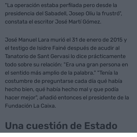
"La operación estaba perfilada pero desde la
presidencia del Sabadell, Josep Oliu la frustró",
constata el escritor José Martí Gómez.
José Manuel Lara murió el 31 de enero de 2015 y
el testigo de Isidre Fainé después de acudir al
Tanatorio de Sant Gervasi lo dice prácticamente
todo sobre su relación: "Era una gran persona en
el sentido más amplio de la palabra." "Tenía la
costumbre de preguntarse cada día qué había
hecho bien, qué había hecho mal y que podía
hacer mejor", añadió entonces el presidente de la
Fundación La Caixa.
Una cuestión de Estado