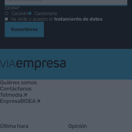
IDIOMA*
Catalán
Castellano
He leído y acepto el
tratamiento de datos
.
Suscribirse
VIA
Empresa
Quiénes somos
Contáctanos
Totmedia
EnpresaBIDEA
Última hora
Opinión