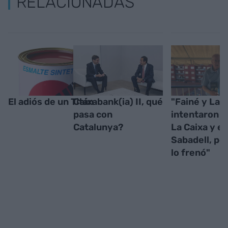
RELACIONADAS
El adiós de un Titán
Caixabank(ia) II, qué
"Fainé y Lar
pasa con
intentaron f
Catalunya?
La Caixa y el
Sabadell, per
lo frenó"