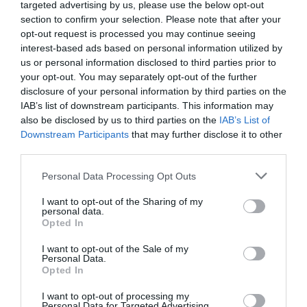
targeted advertising by us, please use the below opt-out
intenso sobre aquellas que se han incorporado al
section to confirm your selection. Please note that after your
opt-out request is processed you may continue seeing
mercado laboral durante las últimas décadas.
interest-based ads based on personal information utilized by
us or personal information disclosed to third parties prior to
A esta desigual evolución de los ingresos se
your opt-out. You may separately opt-out of the further
disclosure of your personal information by third parties on the
añade un segundo elemento menos visible, pero
IAB’s list of downstream participants. This information may
igualmente relevante: el papel del sistema fiscal
also be disclosed by us to third parties on the
IAB’s List of
en la distribución del esfuerzo entre
Downstream Participants
that may further disclose it to other
third parties.
generaciones. En este sentido, la fiscalidad
tampoco ha contribuido a neutralizar el impacto
Personal Data Processing Opt Outs
desigual que la evolución económica de las
I want to opt-out of the Sharing of my
últimas décadas ha tenido entre generaciones.
personal data.
Opted In
Entre otros factores,
Míriam Barrera
, socia
I want to opt-out of the Sale of my
Personal Data.
corresponsable de
Garrigues
en Catalunya,
Opted In
Aragón y Balears, destacó el efecto de la
I want to opt-out of processing my
denominada “progresividad en frío”, derivada de la
Personal Data for Targeted Advertising.