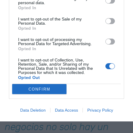
solo en establecimientos mayúsculos como los
personal data.
que hemos apuntado. Cerca de casa, en Sant
Opted In
Pere de Ribes, os puedo descubrir una tienda de
I want to opt-out of the Sale of my
Personal Data.
juguetes de barrio que da gusto solo de pasar por
Opted In
delante.
Maria
se esmera con ingenio para que
sus escaparates atraigan el interés de los
I want to opt-out of processing my
Personal Data for Targeted Advertising.
viandantes. Muy cerca, en la panadería de cada
Opted In
día, me despachan una barra de cuarto y un
I want to opt-out of Collection, Use,
puñado de sonrisas. Estas también son grandes
Retention, Sale, and/or Sharing of my
Personal Data that Is Unrelated with the
hitos, sin artificios. Detrás de estos y otros
Purposes for which it was collected.
Opted Out
negocios no solo hay un horario comercial;
también hay almas que laten y espabilan el
CONFIRM
transcurrir de los días.
Data Deletion
Data Access
Privacy Policy
Detrás de estos y otros
negocios no solo hay un