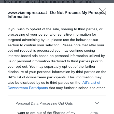
los comercios estadounidenses de los años
treinta.
www.viaempresa.cat -
Do Not Process My Personal
Information
Sin salir de París, el podio del comercio más
If you wish to opt-out of the sale, sharing to third parties, or
transgresor lo podemos completar con
La
processing of your personal or sensitive information for
Samaritaine
. Rompió moldes en cuanto al
targeted advertising by us, please use the below opt-out
comercio del textil, hasta el punto de que fue la
section to confirm your selection. Please note that after your
primera tienda en tener los precios puestos en
opt-out request is processed you may continue seeing
interest-based ads based on personal information utilized by
cada una de las prendas de ropa. Sorprendieron,
us or personal information disclosed to third parties prior to
además, al colocar la mercancía guardada en
your opt-out. You may separately opt-out of the further
estanterías y ordenada con perchas. ¿Qué me
disclosure of your personal information by third parties on the
IAB’s list of downstream participants. This information may
diréis si os digo que a la vez fueron los primeros
also be disclosed by us to third parties on the
IAB’s List of
en habilitar espacios de la trastienda para que la
Downstream Participants
that may further disclose it to other
clientela se probara los vestidos?
third parties.
Personal Data Processing Opt Outs
La miscelánea de grandes hitos no se recluye tan
I want to opt-out of the Sharing of my