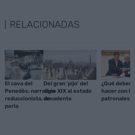
RELACIONADAS
El cava del
Del gran 'pijo' del
¿Qué debem
Penedès: narrativa
siglo XIX al estado
hacer con la
reduccionista, de
decadente
patronales?
perla