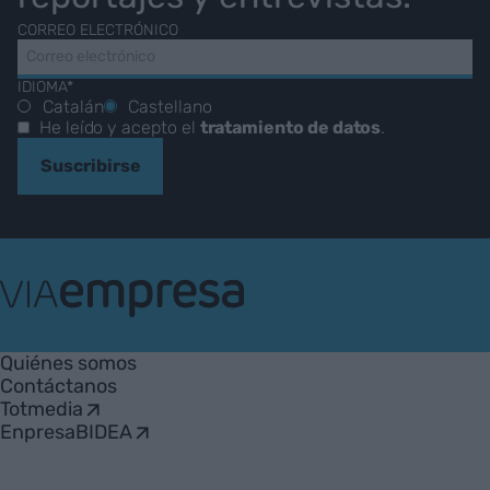
CORREO ELECTRÓNICO
IDIOMA*
Catalán
Castellano
He leído y acepto el
tratamiento de datos
.
Suscribirse
VIA
Empresa
Quiénes somos
Contáctanos
Totmedia
EnpresaBIDEA