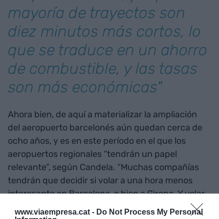
mayoría de trayectos son
diez minutos más cortos, lo
que se traduce en un ahorro
de combustible, y las tasas
son más económicas"
Ahora bien, de aquí a materializar la ampliación
del aeropuerto barcelonés aún quedan cerca de
ocho años, y es en este período en el que los
aeropuertos regionales “tendrán un papel
relevante”, según Candela. “Muchas compañías
tendrán que decidir si volar a una hora menos
interesante en Barcelona, o bien a Girona. Y volar
a Girona es muy interesante para una compañía
www.viaempresa.cat -
Do Not Process My Personal