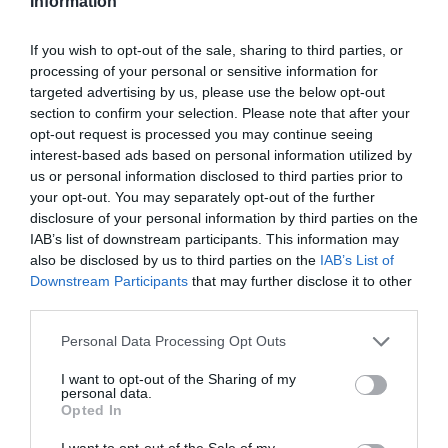
aérea, ya que la mayoría de trayectos son diez
Information
minutos más cortos, lo que se traduce en un
If you wish to opt-out of the sale, sharing to third parties, or
ahorro de combustible, y además las tasas
processing of your personal or sensitive information for
aeroportuarias son más económicas”, añade el
targeted advertising by us, please use the below opt-out
director de Aeroports de Catalunya.
section to confirm your selection. Please note that after your
opt-out request is processed you may continue seeing
interest-based ads based on personal information utilized by
Candela, por otro lado, anticipa un fenómeno
us or personal information disclosed to third parties prior to
similar al que tiene lugar en el aeropuerto
your opt-out. You may separately opt-out of the further
disclosure of your personal information by third parties on the
británico de Heathrow: si bien el actual Prat no es
IAB’s list of downstream participants. This information may
capaz de asumir más operaciones, el número de
also be disclosed by us to third parties on the
IAB’s List of
pasajeros continuará creciendo, ya que la
Downstream Participants
that may further disclose it to other
capacidad de los aviones también lo hará. “Esto
third parties.
acabará pasando en Barcelona”, afirma. Por otro
Personal Data Processing Opt Outs
lado, cabe destacar que el de Girona ha sido en
I want to opt-out of the Sharing of my
más de una ocasión reconocido como el mejor
personal data.
aeropuerto europeo de menos de dos millones de
Opted In
pasajeros; pero ¿es a esta categoría a la que debe
I want to opt-out of the Sale of my