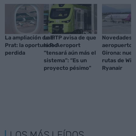
La ampliación de El
La PTP avisa de que
Novedades e
Prat: la oportunidad
la R-Aeroport
aeropuerto 
perdida
“tensará aún más el
Girona: nue
sistema”: “Es un
rutas de Wiz
proyecto pésimo"
Ryanair
LOS MÁS LEÍDOS