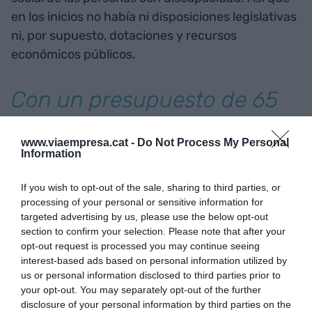
en los inicios no había ni disposiciones legislativas
ni, por supuesto, dotaciones y recursos
económicos públicos.
Con un presupuesto de 65
millones de euros, más de
www.viaempresa.cat -
Do Not Process My Personal
1.400 profesionales y 4.000
Information
personas atendidas y
If you wish to opt-out of the sale, sharing to third parties, or
usuarias de los diferentes
processing of your personal or sensitive information for
targeted advertising by us, please use the below opt-out
servicios, Ampans es hoy un
section to confirm your selection. Please note that after your
opt-out request is processed you may continue seeing
referente más allá del Bages
interest-based ads based on personal information utilized by
us or personal information disclosed to third parties prior to
your opt-out. You may separately opt-out of the further
Tanto es así que, en una primera etapa, las
disclosure of your personal information by third parties on the