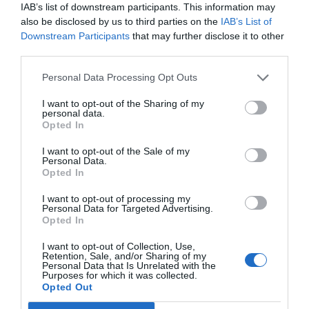
donaciones de particulares, como la finca de
IAB’s list of downstream participants. This information may
Santa Maria de Comabella por parte de la
familia
also be disclosed by us to third parties on the
IAB’s List of
Downstream Participants
that may further disclose it to other
Payàs-Puigarnau
en 1973, permitieron ir
third parties.
expandiendo los servicios. Había que generar
ingresos y las campañas como la emblemática
Personal Data Processing Opt Outs
recogida de papel y botellas de cava bajo el lema
I want to opt-out of the Sharing of my
personal data.
La Botella y el Papel
fueron una fuente clave y
Opted In
recurrente de ingresos a lo largo de 25 años.
I want to opt-out of the Sale of my
Paralelamente, era fundamental implicar y
Personal Data.
sensibilizar a la sociedad manresana,
Opted In
especialmente a los jóvenes que, año tras año,
I want to opt-out of processing my
participaban como voluntarios en la campaña.
Personal Data for Targeted Advertising.
Opted In
I want to opt-out of Collection, Use,
Se avanzaba, poco a poco, en la escuela, el trabajo
Retention, Sale, and/or Sharing of my
Personal Data that Is Unrelated with the
y también los servicios residenciales, con la
Purposes for which it was collected.
búsqueda de un lugar donde vivir de la manera
Opted Out
más independiente, o dicho de otro modo lo