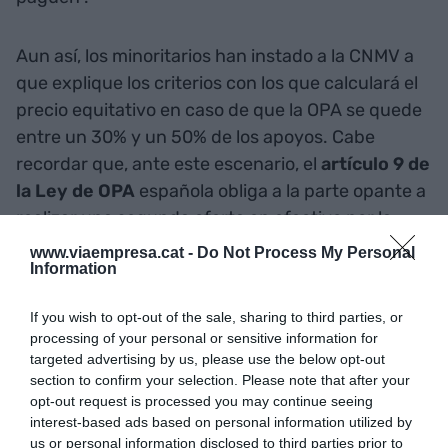
Aun así, los minoritarios han instado a la CNMV a
que explique los criterios con los que calculará el
precio equitativo en caso de que la OPA se quede
entre un 30% y un 50% de los apoyos. Cabe
recordar que, ante este escenario, el
artículo 9 de
la Ley de OPA
española obliga a la parte opante a
realizar una segunda oferta en efectivo por la
totalidad de la parte opada. En este caso, pero, la
www.viaempresa.cat -
Do Not Process My Personal
Information
CNMV es la encargada de establecer un importe
por cada título de la operación.
If you wish to opt-out of the sale, sharing to third parties, or
processing of your personal or sensitive information for
Los minoritarios del Sabadell
targeted advertising by us, please use the below opt-out
section to confirm your selection. Please note that after your
reclaman que la CNMV
opt-out request is processed you may continue seeing
interest-based ads based on personal information utilized by
explique qué criterios se
us or personal information disclosed to third parties prior to