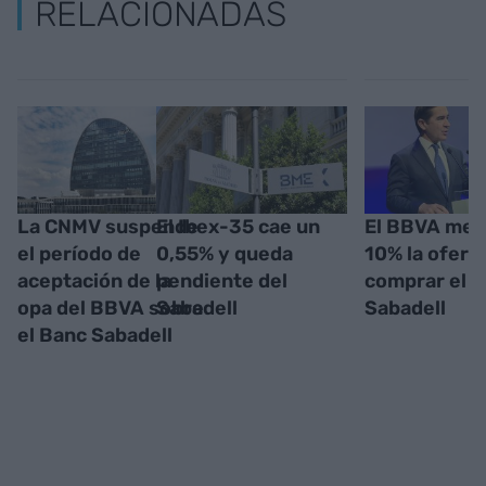
RELACIONADAS
La CNMV suspende
El Ibex-35 cae un
El BBVA mej
el período de
0,55% y queda
10% la ofert
aceptación de la
pendiente del
comprar el 
opa del BBVA sobre
Sabadell
Sabadell
el Banc Sabadell