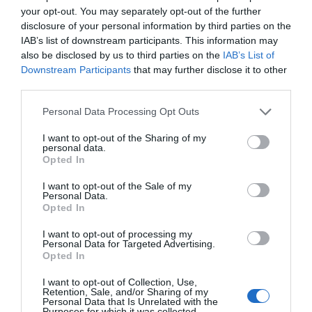
your opt-out. You may separately opt-out of the further
utilizarían para establecer
disclosure of your personal information by third parties on the
un precio equitativo en caso
IAB’s list of downstream participants. This information may
also be disclosed by us to third parties on the
IAB’s List of
de segunda OPA
Downstream Participants
that may further disclose it to other
third parties.
En caso de que el BBVA fracasara en el segundo
Personal Data Processing Opt Outs
intento, la entidad sabadellense se ha
I want to opt-out of the Sharing of my
personal data.
comprometido a judicializar la operación si el
Opted In
banco vasco se queda en el capital, dado que la
I want to opt-out of the Sale of my
considerarían un “abuso de mercado” al controlar
Personal Data.
una gran parte del Sabadell sin adquirir su
Opted In
gobernanza.
I want to opt-out of processing my
Personal Data for Targeted Advertising.
Opted In
En todo momento, los minoritarios han criticado
I want to opt-out of Collection, Use,
con dureza al presidente del BBVA,
Carlos Torres
.
Retention, Sale, and/or Sharing of my
Personal Data that Is Unrelated with the
“No ha sido transparente ni ha dado certeza a los
Purposes for which it was collected.