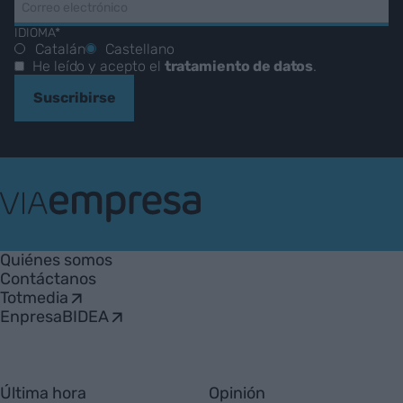
IDIOMA*
Catalán
Castellano
He leído y acepto el
tratamiento de datos
.
Suscribirse
VIA
Empresa
Quiénes somos
Contáctanos
Totmedia
EnpresaBIDEA
Última hora
Opinión