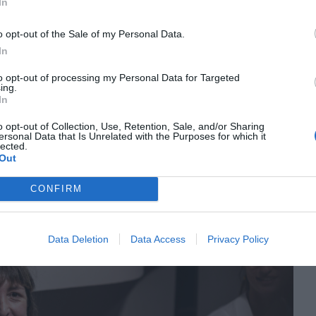
In
n haciendo carrera y a las que están al frente".
onstrucción solo hay un 8,4% de presencia de
o opt-out of the Sale of my Personal Data.
In
acenamiento solo un 20%. ¿Los peligros? Para
estas profesiones y sectores están desarrollando
to opt-out of processing my Personal Data for Targeted
ing.
futuro. Y, como consecuencia, podemos estar
In
tre sesgos de género durante décadas.
o opt-out of Collection, Use, Retention, Sale, and/or Sharing
ersonal Data that Is Unrelated with the Purposes for which it
lected.
apucha" al impacto social
Out
CONFIRM
Data Deletion
Data Access
Privacy Policy