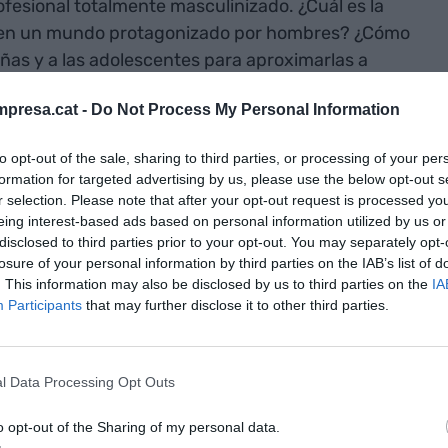
ofesional totalmente masculinizado. ¿Cuál es la
r en un mundo protagonizado por hombres? ¿Cómo
ñas y a las adolescentes para aproximarlas a
da
Talking About: Being a Woman in a Men’s
presa.cat -
Do Not Process My Personal Information
e
y
VIA Empresa
, se ha abordado con proximidad
amentos" la vida de cinco profesionales
to opt-out of the sale, sharing to third parties, or processing of your per
undo de hombres", desde la ciberseguridad, al
formation for targeted advertising by us, please use the below opt-out s
ica y las finanzas. ¿Un
spoiler
? Bienvenidas
r selection. Please note that after your opt-out request is processed y
fesiones en las escuelas, buscar colaboraciones
eing interest-based ads based on personal information utilized by us or
disclosed to third parties prior to your opt-out. You may separately opt-
stán al frente de las organizaciones y dar mucho
losure of your personal information by third parties on the IAB’s list of
ucación. Y una sorpresa final: un pequeño futbolín
. This information may also be disclosed by us to third parties on the
IA
iene mucho que decir".
Participants
that may further disclose it to other third parties.
 de las cifras sobre la igualdad de género en la
l Data Processing Opt Outs
spares y alarmantes. Pero, para
Elena Busquets
,
adora del acto, junto con
Eva Vila-Massanas
,
o opt-out of the Sharing of my personal data.
rata de victimizarse, sino de empoderar a las