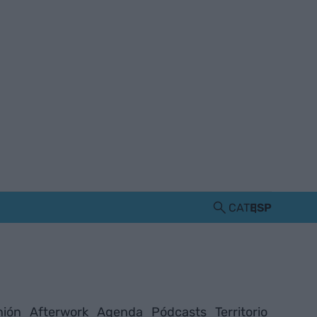
CAT
ESP
nión
Afterwork
Agenda
Pódcasts
Territorio