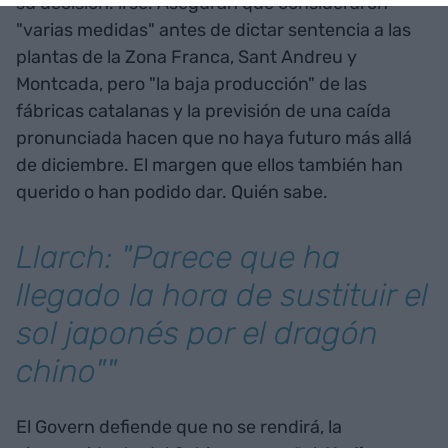
su decisión: irse. Aseguran que consideraron
"varias medidas" antes de dictar sentencia a las
plantas de la Zona Franca, Sant Andreu y
Montcada, pero "la baja producción" de las
fábricas catalanas y la previsión de una caída
pronunciada hacen que no haya futuro más allá
de diciembre. El margen que ellos también han
querido o han podido dar. Quién sabe.
Llarch: "Parece que ha
llegado la hora de sustituir el
sol japonés por el dragón
chino""
El Govern defiende que no se rendirá, la