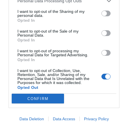
Personal Data Processing Opt Outs
Tengo la amarga sensación como economista de
I want to opt-out of the Sharing of my
personal data.
que la política ha llegado, una vez más, tarde y
Opted In
mal y que amenazar una multinacional japonesa
I want to opt-out of the Sale of my
como Nissan de qué "esto no quedará así" o que
Personal Data.
Opted In
"no se lo pondremos fácil" es llover sobre mojado.
Que ahora sólo queda ya repartir culpas y señalar
I want to opt-out of processing my
Personal Data for Targeted Advertising.
quién podría haber hecho más y sí con el
Opted In
retrovisor puesto, siempre se puede hacer más y
I want to opt-out of Collection, Use,
mejor. Pero, en el mundo de la empresa se trata
Retention, Sale, and/or Sharing of my
Personal Data that Is Unrelated with the
de anticiparse a la jugada antes de que llegue y
Purposes for which it was collected.
Opted Out
esta ya hacía tiempo que todo el mundo la
cantaba.
CONFIRM
Pero por si no había quedado del todo claro, el
Data Deletion
Data Access
Privacy Policy
CEO de Nissan,
Makoto Uchida
, ha hecho pública