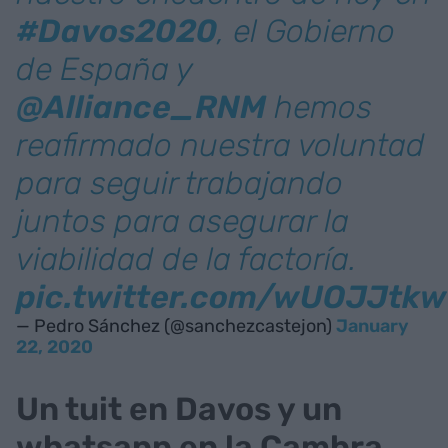
#Davos2020
, el Gobierno
de España y
@Alliance_RNM
hemos
reafirmado nuestra voluntad
para seguir trabajando
juntos para asegurar la
viabilidad de la factoría.
pic.twitter.com/wUOJJtk
— Pedro Sánchez (@sanchezcastejon)
January
22, 2020
Un tuit en Davos y un
whatsapp en la Cambra