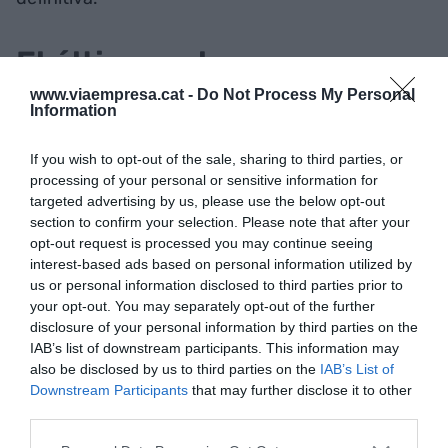
El último palo y un
mensaje ministerial
www.viaempresa.cat -
Do Not Process My Personal
Information
desconocido
If you wish to opt-out of the sale, sharing to third parties, or
processing of your personal or sensitive information for
Fuente 3:
Era vox populi que el gobierno del
targeted advertising by us, please use the below opt-out
Reino Unido daba muchas más ayudas a la
section to confirm your selection. Please note that after your
marca, por no hablar de la robotización o el e-
opt-out request is processed you may continue seeing
interest-based ads based on personal information utilized by
management. En Inglaterra se producen
us or personal information disclosed to third parties prior to
modelos top ventas de Nissan porque son muy
your opt-out. You may separately opt-out of the further
rentables y se dan muchas ayudas públicas. El
disclosure of your personal information by third parties on the
último modelo de más tirada comercial era el
IAB’s list of downstream participants. This information may
also be disclosed by us to third parties on the
IAB’s List of
Pulsar y lo sacaron argumentando que era un
Downstream Participants
that may further disclose it to other
modelo caro. Fue el último palo de Nissan en
third parties.
Barcelona
.