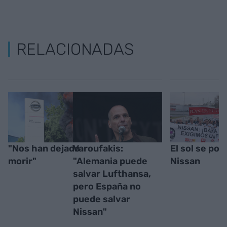
RELACIONADAS
"Nos han dejado
Varoufakis:
El sol se pon
morir"
"Alemania puede
Nissan
salvar Lufthansa,
pero España no
puede salvar
Nissan"