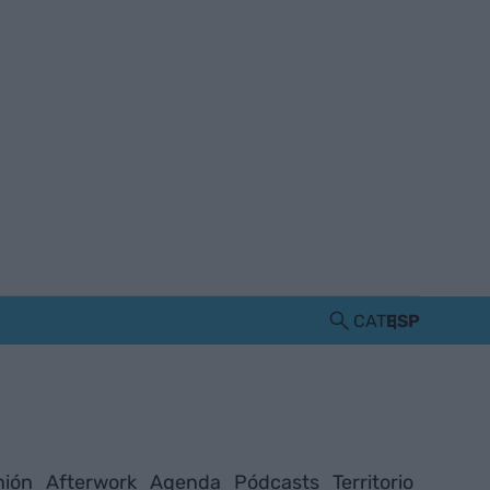
CAT
ESP
nión
Afterwork
Agenda
Pódcasts
Territorio