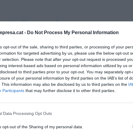
ando llegue el
, el Sabadell
presa.cat -
Do Not Process My Personal Information
 analizando en
to opt-out of the sale, sharing to third parties, or processing of your per
formation for targeted advertising by us, please use the below opt-out s
rta del BBVA
r selection. Please note that after your opt-out request is processed y
eing interest-based ads based on personal information utilized by us or
disclosed to third parties prior to your opt-out. You may separately opt-
calma nos referimos directamente a las primeras
losure of your personal information by third parties on the IAB’s list of
presidente del Sabadell explica que aunque se
. This information may also be disclosed by us to third parties on the
IA
Participants
that may further disclose it to other third parties.
junta general de accionistas por parte del BBVA,
 o no a la OPA aún queda muy lejos. En los
cho de que, aunque la junta de los vizcaínos
l Data Processing Opt Outs
esto no implica ninguna posición definitiva sobre la
 accionistas del Sabadell pueden estar tranquilos
o opt-out of the Sharing of my personal data.
anera presionados para tomar ya una decisión. De