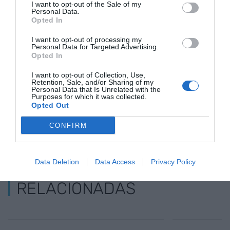
mundial.
I want to opt-out of the Sale of my
Personal Data.
Opted In
Añadir
VIA Empresa
como fuente preferida
I want to opt-out of processing my
Personal Data for Targeted Advertising.
de Google de forma gratuita
Opted In
Mantente informado con las últimas noticias de
actualidad
ACTIVAR AHORA
I want to opt-out of Collection, Use,
Retention, Sale, and/or Sharing of my
Personal Data that Is Unrelated with the
Purposes for which it was collected.
Opted Out
CONFIRM
Data Deletion
Data Access
Privacy Policy
RELACIONADAS