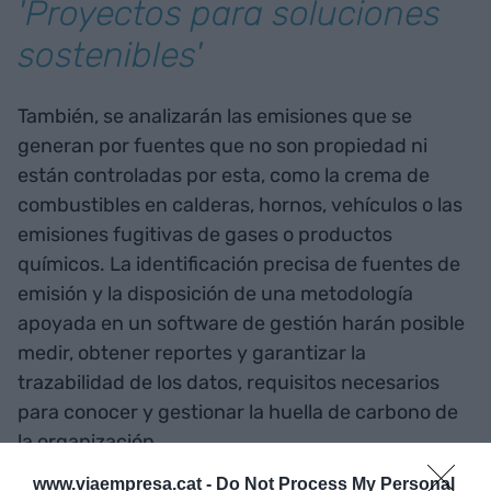
'
Proyectos para soluciones
sostenibles'
También, se analizarán las emisiones que se
generan por fuentes que no son propiedad ni
están controladas por esta, como la crema de
combustibles en calderas, hornos, vehículos o las
emisiones fugitivas de gases o productos
químicos. La identificación precisa de fuentes de
emisión y la disposición de una metodología
apoyada en un software de gestión harán posible
medir, obtener reportes y garantizar la
trazabilidad de los datos, requisitos necesarios
para conocer y gestionar la huella de carbono de
la organización.
www.viaempresa.cat -
Do Not Process My Personal