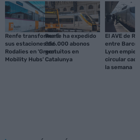
Renfe transformará
Renfe ha expedido
El AVE de Re
sus estaciones de
856.000 abonos
entre Barcel
Rodalies en 'Green
gratuitos en
Lyon empiez
Mobility Hubs'
Catalunya
circular cada
la semana