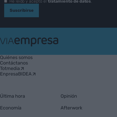
He leído y acepto el
tratamiento de datos
.
Suscribirse
VIA
Empresa
Quiénes somos
Contáctanos
Totmedia
EnpresaBIDEA
Última hora
Opinión
Economía
Afterwork