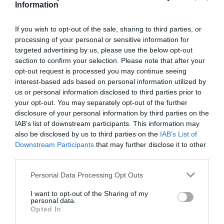
Information
En este sentido, Renfe realiza varias acciones en
materia de reducción y mitigación de emisiones,
If you wish to opt-out of the sale, sharing to third parties, or
entre las cuales destaca el uso para la tracción de
processing of your personal or sensitive information for
trenes de energía eléctrica de origen renovable
targeted advertising by us, please use the below opt-out
con
Certificado Verde
de origen, que reducen la
section to confirm your selection. Please note that after your
opt-out request is processed you may continue seeing
circulación de decenas de miles de vehículos
interest-based ads based on personal information utilized by
privados, cosa que evita la emisión de miles de
us or personal information disclosed to third parties prior to
toneladas de CO
a la atmósfera.
your opt-out. You may separately opt-out of the further
2
disclosure of your personal information by third parties on the
IAB’s list of downstream participants. This information may
En este sentido, la compañía se alinea con el
also be disclosed by us to third parties on the
IAB’s List of
Acuerdo de París
y los
Objetivos de Desarrollo
Downstream Participants
that may further disclose it to other
third parties.
Sostenible (ODS)
, en concreto el número 13
(Acción por el Clima), que insta a adoptar medidas
Personal Data Processing Opt Outs
urgentes para combatir el cambio climático y sus
I want to opt-out of the Sharing of my
efectos, así como a reducir las emisiones con el fin
personal data.
Opted In
de limitar el aumento de la temperatura media