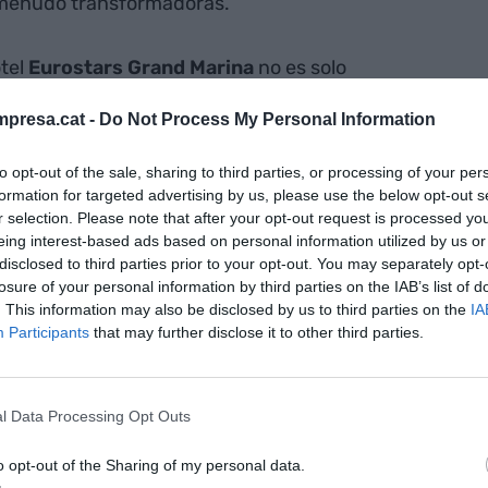
a menudo transformadoras.
tel
Eurostars Grand Marina
no es solo
ra en que Aijec busca construir comunidad: “Este
presa.cat -
Do Not Process My Personal Information
 a unas 75 personas, y el 80% es la primera vez
Mar entusiasmado por los primeros resultados de
to opt-out of the sale, sharing to third parties, or processing of your per
Una comunidad que, según ha subrayado, quiere
formation for targeted advertising by us, please use the below opt-out s
ización que más impulsa Catalunya”, toda una
r selection. Please note that after your opt-out request is processed y
eing interest-based ads based on personal information utilized by us or
fleja las ganas de crecer juntos de la generación
disclosed to third parties prior to your opt-out. You may separately opt-
losure of your personal information by third parties on the IAB’s list of
. This information may also be disclosed by us to third parties on the
IA
Participants
that may further disclose it to other third parties.
c celebra 40 años reivindicando la "llama"
l Data Processing Opt Outs
bio: "Somos parte de la solución"
o opt-out of the Sharing of my personal data.