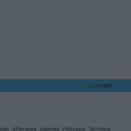
CAT
ESP
nión
Afterwork
Agenda
Pódcasts
Territorio