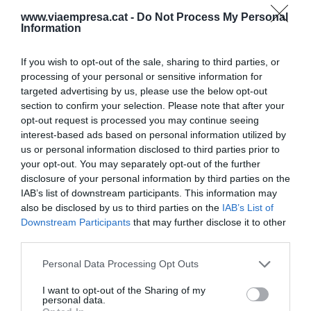
Y como estamos hablando de una orquesta
www.viaempresa.cat -
Do Not Process My Personal
Information
sinfónica singular, no podemos olvidar su
compromiso con los temas sociales y educativos
If you wish to opt-out of the sale, sharing to third parties, or
que tienen multitud de propuestas y de
processing of your personal or sensitive information for
experiencias tangibles. Así, partir del principio de
targeted advertising by us, please use the below opt-out
que “Todo el mundo tiene derecho a la Música”, se
section to confirm your selection. Please note that after your
opt-out request is processed you may continue seeing
colabora con proyectos y entidades impulsando
interest-based ads based on personal information utilized by
iniciativas con colectivos diversos – estudiantes,
us or personal information disclosed to third parties prior to
internos centros penitenciarios, jóvenes en ricos
your opt-out. You may separately opt-out of the further
disclosure of your personal information by third parties on the
de exclusión y personas mayores, entre otros–
IAB’s list of downstream participants. This information may
acercándolos la música.
also be disclosed by us to third parties on the
IAB’s List of
Downstream Participants
that may further disclose it to other
third parties.
Por poner algunos ejemplos, en el proyecto
Kanon Desenkadenat
, músicos de la orquesta
Personal Data Processing Opt Outs
imparten clases de violín a internos de las
I want to opt-out of the Sharing of my
prisiones de Lledoners y de la Roca y sigue
personal data.