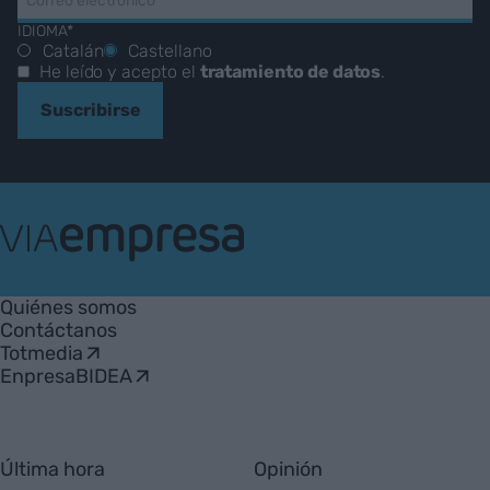
IDIOMA*
Catalán
Castellano
He leído y acepto el
tratamiento de datos
.
Suscribirse
VIA
Empresa
Quiénes somos
Contáctanos
Totmedia
EnpresaBIDEA
Última hora
Opinión