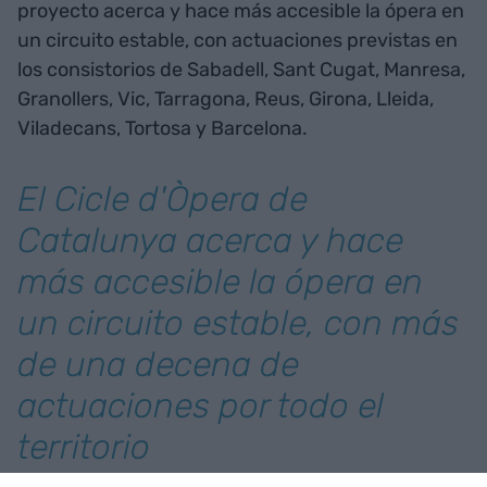
proyecto acerca y hace más accesible la ópera en
un circuito estable, con actuaciones previstas en
los consistorios de Sabadell, Sant Cugat, Manresa,
Granollers, Vic, Tarragona, Reus, Girona, Lleida,
Viladecans, Tortosa y Barcelona.
El Cicle d'Òpera de
Catalunya acerca y hace
más accesible la ópera en
un circuito estable, con más
de una decena de
actuaciones por todo el
territorio