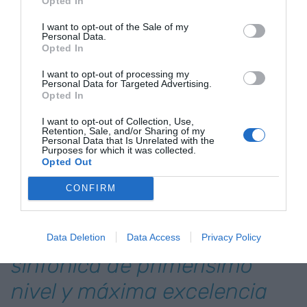
Opted In
cuando los reclusos salen fuera a rehacer su vida.
O la
Joven Orquesta Graeme Clark
, que a partir
I want to opt-out of the Sale of my
Personal Data.
de la conmemoración del 250 aniversario del
Opted In
nacimiento de
Beethoven
para vincular música y
I want to opt-out of processing my
salud para hacer visibles a las personas con
Personal Data for Targeted Advertising.
Opted In
discapacidad auditiva que se integran en un
proyecto musical.
I want to opt-out of Collection, Use,
Retention, Sale, and/or Sharing of my
Personal Data that Is Unrelated with the
Purposes for which it was collected.
Singularidad en mayúsculas
Opted Out
es quizás una de las
CONFIRM
características más
relevantes de una orquesta
Data Deletion
Data Access
Privacy Policy
sinfónica de primerísimo
nivel y máxima excelencia