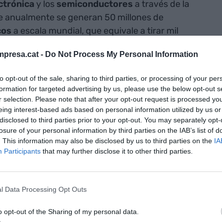
ctrónica
y los
semiconductores
a través de la
ue anualmente se generan 50 millones de
cos
a escala mundial, que equivale a tirar mil
r ha creado un
robot
que permite reducir los
presa.cat -
Do Not Process My Personal Information
trónica
en un 400%, capaz de reciclar los
s.
to opt-out of the sale, sharing to third parties, or processing of your per
formation for targeted advertising by us, please use the below opt-out s
obótica y observamos que a la hora de fabricar
r selection. Please note that after your opt-out request is processed y
eing interest-based ads based on personal information utilized by us or
inted
Circuit
Boards
, PCB) era muy difícil encontrar
disclosed to third parties prior to your opt-out. You may separately opt-
VIA
Empresa
Carla
Gómez
, COO y cofundadora de
losure of your personal information by third parties on the IAB’s list of
los cuatro ingenieros se pusieron manos a la obra
. This information may also be disclosed by us to third parties on the
IA
Participants
that may further disclose it to other third parties.
to, un robot de soldadura microelectrónica. "Al
 los componentes soldados y, posteriormente, sale
lita la fabricación de dispositivos electrónicos",
l Data Processing Opt Outs
o opt-out of the Sharing of my personal data.