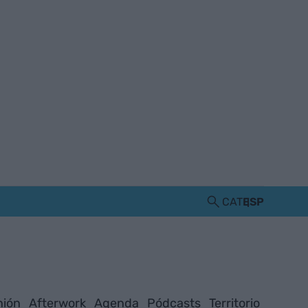
CAT
ESP
nión
Afterwork
Agenda
Pódcasts
Territorio