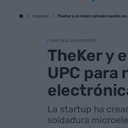
TheKer y el robot catalán nacido en 
Empresa
UNA IDEA, UNA EMPRESA
TheKer y e
UPC para r
electrónic
La startup ha crea
soldadura microele