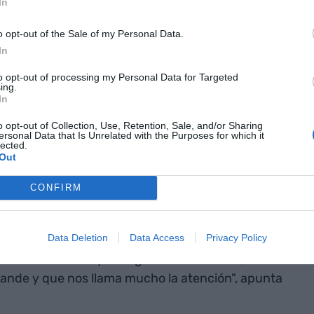
eran 50
In
das de residuos
o opt-out of the Sale of my Personal Data.
In
l mundial, que
to opt-out of processing my Personal Data for Targeted
l ordenadores
ing.
In
o opt-out of Collection, Use, Retention, Sale, and/or Sharing
ersonal Data that Is Unrelated with the Purposes for which it
lected.
 la esencia del robot de
Out
CONFIRM
 solución de TheKer también permite desoldarlos,
Data Deletion
Data Access
Privacy Policy
dentrarse en el mundo del reciclaje. "Teniendo en
adas de residuos que se generan cada año,
nde y que nos llama mucho la atención", apunta