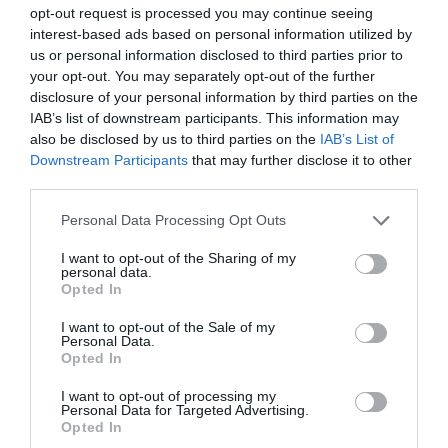
opt-out request is processed you may continue seeing
A corto plazo, Wepleia aspira
interest-based ads based on personal information utilized by
us or personal information disclosed to third parties prior to
a consolidarse como
your opt-out. You may separately opt-out of the further
disclosure of your personal information by third parties on the
referente en la organización
IAB’s list of downstream participants. This information may
de
offsites
y
corporate
also be disclosed by us to third parties on the
IAB’s List of
Downstream Participants
that may further disclose it to other
retreats
a escala nacional
third parties.
Personal Data Processing Opt Outs
A largo plazo, Wepleia quiere consolidarse como
I want to opt-out of the Sharing of my
una empresa de referencia y confianza para sus
personal data.
Opted In
clientes, de forma que, si necesitan este servicio
en cualquier lugar del mundo, recurran a ellos.
I want to opt-out of the Sale of my
Personal Data.
“También queremos apoyar a los proveedores —
Opted In
alojamientos, hoteles, masías u otros espacios
I want to opt-out of processing my
similares— para ayudarles y guiarles en la acogida
Personal Data for Targeted Advertising.
Opted In
de grupos, y así contribuir a incrementar su