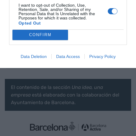
facturación. Hemos detectado que aquí también
I want to opt-out of Collection, Use,
Retention, Sale, and/or Sharing of my
hay una necesidad importante”, concluye Garcia.
Personal Data that Is Unrelated with the
Purposes for which it was collected.
Opted Out
Añadir
VIA Empresa
como fuente preferida
CONFIRM
de Google de forma gratuita
Mantente informado con las últimas noticias de
actualidad
ACTIVAR AHORA
Data Deletion
Data Access
Privacy Policy
El contenido de la sección
Una idea, una
empresa
está elaborado con la colaboración del
Ayuntamiento de Barcelona.