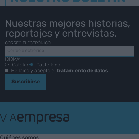
Nuestras mejores historias,
reportajes y entrevistas.
CORREO ELECTRÓNICO
IDIOMA*
Catalán
Castellano
He leído y acepto el
tratamiento de datos
.
Suscribirse
VIA
Empresa
Quiénes somos