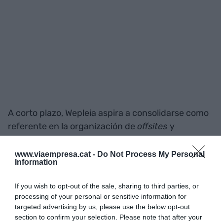
A corto plazo, Wepleia aspira a consolidarse como
referente en la organización de
offsites
y
corporate retreats
(retiros corporativos) a escala
nacional, colaborando con empresas de toda
www.viaempresa.cat -
Do Not Process My Personal
Information
España. A medio plazo, sin embargo, el objetivo es
la expansión internacional: ampliar destinos más
If you wish to opt-out of the sale, sharing to third parties, or
allá de las actuales en Portugal e Italia, y abrir
processing of your personal or sensitive information for
mercados en Sudamérica, Asia y Estados Unidos.
targeted advertising by us, please use the below opt-out
section to confirm your selection. Please note that after your