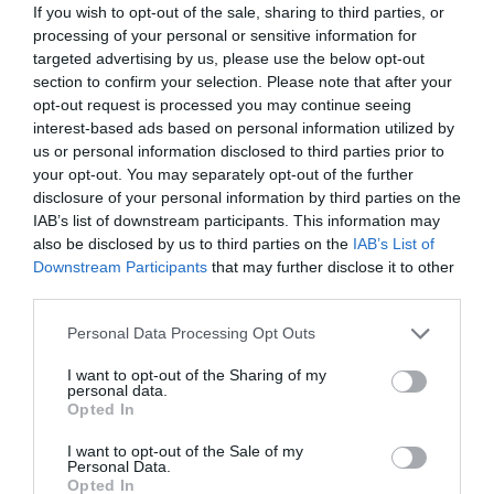
If you wish to opt-out of the sale, sharing to third parties, or
específico, ya que el lenguaje musical es más
processing of your personal or sensitive information for
complicado", señala Torras a
VIA Empresa
,
targeted advertising by us, please use the below opt-out
section to confirm your selection. Please note that after your
añadiendo que la dificultad extra que supone la
opt-out request is processed you may continue seeing
degradación en determinados documentos da
interest-based ads based on personal information utilized by
lugar a un
cóctel Molotov
con un problema "muy
us or personal information disclosed to third parties prior to
difícil de resolver": "Hasta ahora se trataba de una
your opt-out. You may separately opt-out of the further
disclosure of your personal information by third parties on the
problemática que se resolvía con la fuerza bruta,
IAB’s list of downstream participants. This information may
con programas específicos que utilizaban
also be disclosed by us to third parties on the
IAB’s List of
técnicas de visión muy rudimentarias, pero ahora,
Downstream Participants
that may further disclose it to other
third parties.
el aprendizaje profundo nos da la oportunidad de
crear modelos muy específicos que puedan llevar
Personal Data Processing Opt Outs
a cabo todas estas tareas de una forma mucho
I want to opt-out of the Sharing of my
más precisa", comenta el investigador.
personal data.
Opted In
Torras: "Podremos tener la
I want to opt-out of the Sale of my
Personal Data.
Opted In