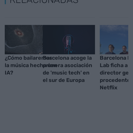
¿Cómo bailaremos
Barcelona acoge la
Barcelona M
la música hecha con
primera asociación
Lab ficha a u
IA?
de 'music tech' en
director gen
el sur de Europa
procedente 
Netflix