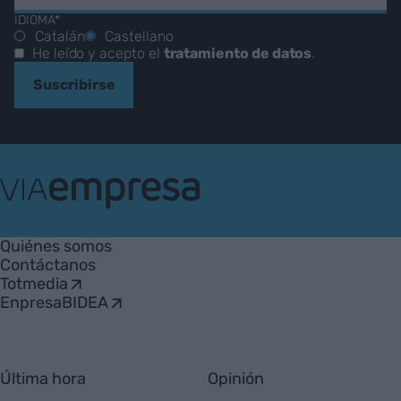
IDIOMA*
Catalán
Castellano
He leído y acepto el
tratamiento de datos
.
Suscribirse
VIA
Empresa
Quiénes somos
Contáctanos
Totmedia
EnpresaBIDEA
Última hora
Opinión