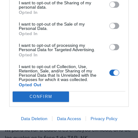
I want to opt-out of the Sharing of my
innovadora porque puede ayudar a superar las
personal data.
Opted In
resistencias que experimentan los tratamientos
actuales, que dificulta que sean eficaces”, desvela
I want to opt-out of the Sale of my
Personal Data.
Souto. No estamos, por tanto, ante el diseño de
Opted In
una nueva molécula, sino “de estrategias que
I want to opt-out of processing my
ayudarán a ampliar el marco de pacientes que
Personal Data for Targeted Advertising.
pueden tratar los tratamientos actuales”. En
Opted In
concreto, la investigación señala que potenciar la
I want to opt-out of Collection, Use,
respuesta inmune del propio organismo (donde se
Retention, Sale, and/or Sharing of my
Personal Data that Is Unrelated with the
encuentran de manera natural las células NK)
Purposes for which it was collected.
Opted Out
podría ayudar a duplicar o triplicar la eficacia de
las quimioterapias clásicas. Nuevamente, se trata
CONFIRM
de una iniciativa que ya ha captado la atención de
otros ojos: el mes de febrero, el HMRIB recibió 2,5
Data Deletion
Data Access
Privacy Policy
millones de euros del
Instituto de Salud Carlos
III
para llevar a cabo tres ensayos clínicos, uno de