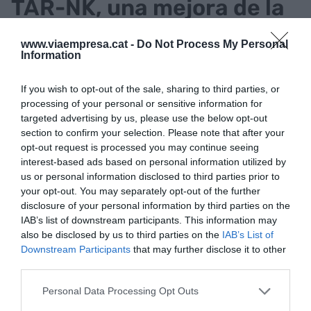
TAR-NK, una mejora de la
eficacia de las
www.viaempresa.cat -
Do Not Process My Personal
quimioterapias clásicas
Information
If you wish to opt-out of the sale, sharing to third parties, or
Continuando con la oncología y el diseño de
processing of your personal or sensitive information for
terapias innovadoras nos topamos con
TAR-NK
,
targeted advertising by us, please use the below opt-out
el proyecto coordinado por la doctora
Aura
section to confirm your selection. Please note that after your
opt-out request is processed you may continue seeing
Muntasell
del
Hospital del Mar Research
interest-based ads based on personal information utilized by
Institute
(HMRIB). En este caso, su enfoque está
us or personal information disclosed to third parties prior to
en otro tipo de células inmunes, las conocidas
your opt-out. You may separately opt-out of the further
como células NK, y la investigación gira en torno a
disclosure of your personal information by third parties on the
IAB’s list of downstream participants. This information may
conseguir que estas sean capaces de romper la
also be disclosed by us to third parties on the
IAB’s List of
barrera de inmunosupresión de los tumores
Downstream Participants
that may further disclose it to other
sólidos.
third parties.
Personal Data Processing Opt Outs
“La terapia de TAR-NK se considera muy