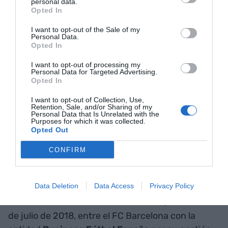
personal data.
dos sistemas vigentes en el club azulgrana: hasta
Opted In
el 11 de diciembre de 2017 se estableció que los
I want to opt-out of the Sale of my
contratos firmados por el club que excedieran los
Personal Data.
Opted In
200.000 euros los tenía que aprobar la junta
directiva. Y después de esta fecha se acordó
I want to opt-out of processing my
Personal Data for Targeted Advertising.
crear el comité de adjudicaciones y aprobaciones,
Opted In
siendo este el órgano encargado de aprobar las
I want to opt-out of Collection, Use,
operaciones mercantiles del Club por un importe
Retention, Sale, and/or Sharing of my
Personal Data that Is Unrelated with the
comprendido entre los 200.000 euros. Estas
Purposes for which it was collected.
medidas de control no fueron cumplidas por el
Opted Out
entonces presidente del Barça y su junta, según
CONFIRM
la fiscal.
Data Deletion
Data Access
Privacy Policy
Así, la primera irregularidad apuntada por la
Fiscalía tiene relación con el contrato, firmado el 1
de julio de 2018, entre el FC Barcelona con la