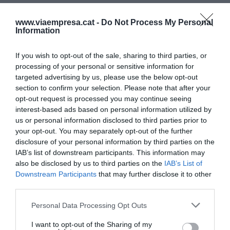
que correspondía a la junta directiva, a quien
habría ocultado” los pagos ahora cuestionados.
www.viaempresa.cat -
Do Not Process My Personal
Information
La Fiscalía de Delitos
If you wish to opt-out of the sale, sharing to third parties, or
processing of your personal or sensitive information for
Económicos de Barcelona
targeted advertising by us, please use the below opt-out
section to confirm your selection. Please note that after your
cifra en unos 13 millones de
opt-out request is processed you may continue seeing
euros el perjuicio que
interest-based ads based on personal information utilized by
us or personal information disclosed to third parties prior to
Bartomeu y su junta habría
your opt-out. You may separately opt-out of the further
disclosure of your personal information by third parties on the
causado al club
IAB’s list of downstream participants. This information may
also be disclosed by us to third parties on the
IAB’s List of
Downstream Participants
that may further disclose it to other
En concreto, la fiscal detalla tres supuestas
third parties.
irregularidades económicas de la junta de
Personal Data Processing Opt Outs
Bartomeu, presidente del Barça, desde el 24 de
enero de 2014 al 20 de octubre de 2020. Precisa
I want to opt-out of the Sharing of my