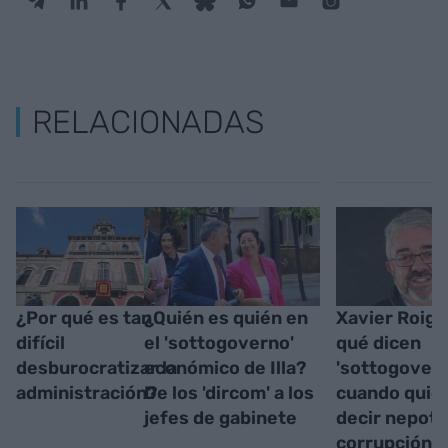
RELACIONADAS
¿Por qué es tan
¿Quién es quién en
Xavier Roig 
difícil
el 'sottogoverno'
qué dicen
desburocratizar la
económico de Illa?
'sottogovern
administración?
De los 'dircom' a los
cuando quie
jefes de gabinete
decir nepoti
corrupción?