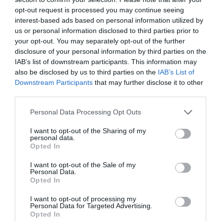
función esencial
. El núcleo de la administración
opt-out request is processed you may continue seeing
de la Generalitat lo forman el Gobierno y los
interest-based ads based on personal information utilized by
departamentos. En una primera división del
us or personal information disclosed to third parties prior to
trabajo, entre política y gestión, el núcleo debe
your opt-out. You may separately opt-out of the further
disclosure of your personal information by third parties on the
concentrarse en su función esencial: la política.
IAB’s list of downstream participants. This information may
Es decir, en las decisiones estratégicas que deben
also be disclosed by us to third parties on the
IAB’s List of
transformarse en políticas públicas y en la
Downstream Participants
that may further disclose it to other
comunicación con los ciudadanos. Y esta
third parties.
diferenciación no se ha hecho, mostrando una
Personal Data Processing Opt Outs
mezcla de funciones que degrada la política y
I want to opt-out of the Sharing of my
produce incompetencias en la gestión. El actual
personal data.
Gobierno ha iniciado un proceso para corregir
Opted In
esta situación.
I want to opt-out of the Sale of my
Personal Data.
Opted In
Déficit en el proceso de transformación de
las políticas de los partidos que forman el
I want to opt-out of processing my
Personal Data for Targeted Advertising.
gobierno en políticas públicas coherentes y
Opted In