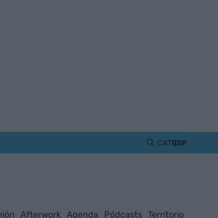
CAT
ESP
nión
Afterwork
Agenda
Pódcasts
Territorio