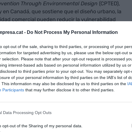
evention Through Environmental Design
(CPTED),
 en Canadá, que sostiene que el diseño urbano, la
tividad comercial pueden reducir la vulnerabilidad
presa.cat -
Do Not Process My Personal Information
: un barrio con persianas bajadas, locales vacíos y
to opt-out of the sale, sharing to third parties, or processing of your per
rrio más expuesto a la degradación urbana y a la
formation for targeted advertising by us, please use the below opt-out s
r selection. Please note that after your opt-out request is processed y
mbio, cuando hay establecimientos de
eing interest-based ads based on personal information utilized by us or
nteracción social y vida en la calle. Hay personas
disclosed to third parties prior to your opt-out. You may separately opt-
 compartiendo espacio público y generando
losure of your personal information by third parties on the IAB’s list of
. This information may also be disclosed by us to third parties on the
IA
úa como un factor protector.
Participants
that may further disclose it to other third parties.
 europeas, diversos estudios apuntan en esta
tropolitano
, a través de la
Encuesta de
l Data Processing Opt Outs
cluye que la percepción de seguridad depende en
 de la presencia de personas y de la calidad del
o opt-out of the Sharing of my personal data.