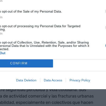
In
pacios percibidos como más inseguros suelen ser
das o con baja actividad social.
o opt-out of the Sale of my Personal Data.
In
ianas bajadas,
to opt-out of processing my Personal Data for Targeted
ing.
ca actividad
In
rio más
o opt-out of Collection, Use, Retention, Sale, and/or Sharing
ersonal Data that Is Unrelated with the Purposes for which it
adación
lected.
Out
epción de
CONFIRM
Data Deletion
Data Access
Privacy Policy
de la perspectiva del urbanismo feminista, ha
tre seguridad percibida y vida cotidiana. Sus
 de actividad comercial y las fracturas urbanas
bilidad, especialmente en colectivos que hacen