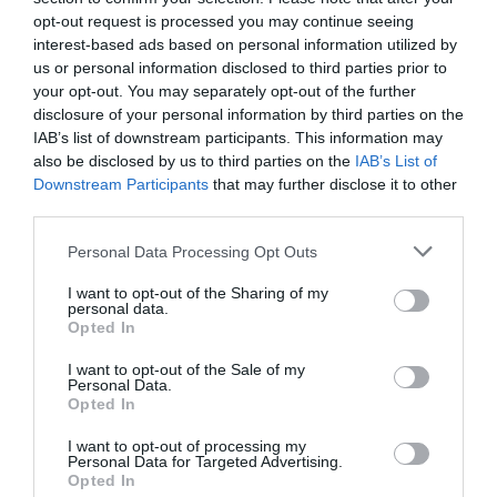
Todo esto conforma lo que Palantir denomina
opt-out request is processed you may continue seeing
ImmigrationOS
, un sistema operativo pensado
interest-based ads based on personal information utilized by
us or personal information disclosed to third parties prior to
para la represión sobre el que corre ELITE
your opt-out. You may separately opt-out of the further
(
Enhanced Leads Identification & Targeting for
disclosure of your personal information by third parties on the
Enforcement
), una aplicación de análisis y
IAB’s list of downstream participants. This information may
geolocalización diseñada para identificar y
also be disclosed by us to third parties on the
IAB’s List of
Downstream Participants
that may further disclose it to other
priorizar personas a detener y, sobre todo, para
third parties.
señalar barrios enteros donde estadísticamente
“salga a cuenta” hacer redadas para poder
Personal Data Processing Opt Outs
cumplir la cuota de detenciones que imponen a
I want to opt-out of the Sharing of my
personal data.
cada comando. Lo llamaron ELITE porque “Google
Opted In
Maps del Terror” habría sido demasiado explícito.
I want to opt-out of the Sale of my
Personal Data.
Opted In
Un dato: Palantir es la empresa cofundada por el
multimillonario de origen alemán
Peter Thiel
, uno
I want to opt-out of processing my
Personal Data for Targeted Advertising.
de los primeros grandes nombres de Silicon Valley
Opted In