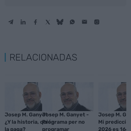
RELACIONADAS
Josep M. Ganyet -
Josep M. Ganyet -
Josep M. Ga
¿Y la historia, quién
Programa per no
Mi predicció
la paga?
programar
2026 es 164