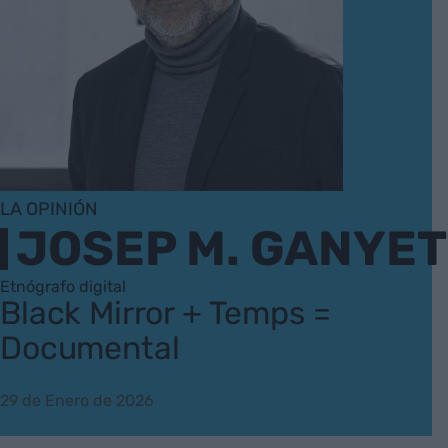
LA OPINIÓN
JOSEP M. GANYET
Etnógrafo digital
Black Mirror + Temps =
Documental
29 de Enero de 2026