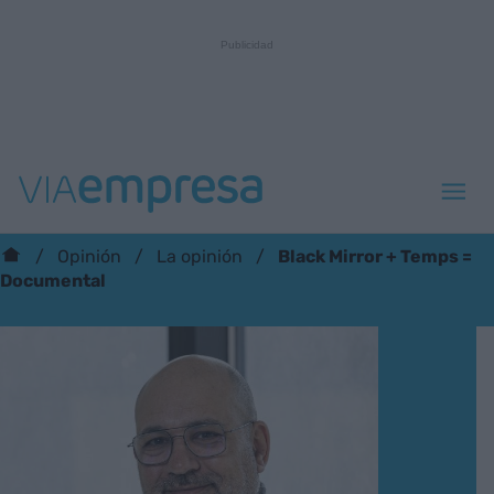
Black Mirror + Temps =
Opinión
La opinión
Documental