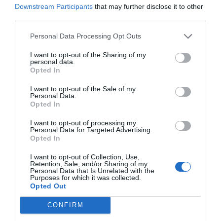
Downstream Participants
that may further disclose it to other
transformar la OTAN en una potentísima
third parties.
plataforma militar, controlada por él, para frenar a
Personal Data Processing Opt Outs
China? ¿No acabarán incorporándose como
nuevos miembros países como Japón, Corea del
I want to opt-out of the Sharing of my
personal data.
Sur, Filipinas, Australia y algún otro? ¿No
Opted In
acabaremos teniendo una “Organización del
I want to opt-out of the Sale of my
Tratado para la defensa del Atlántico Norte y el
Personal Data.
Pacífico”? ¿Una
OTANIPA
?
Opted In
I want to opt-out of processing my
Personal Data for Targeted Advertising.
"¿No será que los planes de
Opted In
Trump del 5% del PIB en
I want to opt-out of Collection, Use,
Retention, Sale, and/or Sharing of my
defensa van mucho más
Personal Data that Is Unrelated with the
Purposes for which it was collected.
Opted Out
allá? ¿No querrá transformar
CONFIRM
la OTAN en una potentísima