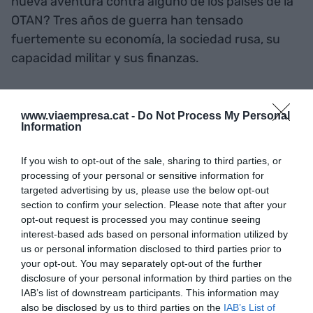
nueva aventura contra alguno de los países de la
OTAN? Tres años de guerra han tensado
fuertemente su economía, la sociedad rusa, su
capacidad militar y sus finanzas.
Trump ya ha conseguido lo que quería de Ucrania:
www.viaempresa.cat -
Do Not Process My Personal
expoliar las generosas reservas de tierras raras
Information
que hay en su subsuelo. Y si ahora obliga a los
países de la OTAN a gastar una enorme cifra en
If you wish to opt-out of the sale, sharing to third parties, or
armamento, la economía y la industria
processing of your personal or sensitive information for
targeted advertising by us, please use the below opt-out
armamentística americana será la gran
section to confirm your selection. Please note that after your
beneficiada.
opt-out request is processed you may continue seeing
interest-based ads based on personal information utilized by
us or personal information disclosed to third parties prior to
¿Una OTAN para Asia?
your opt-out. You may separately opt-out of the further
disclosure of your personal information by third parties on the
¿No será que los planes de Trump del 5% del PIB
IAB’s list of downstream participants. This information may
also be disclosed by us to third parties on the
IAB’s List of
en defensa van mucho más allá? ¿No querrá