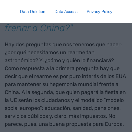
plataforma militar,
Data Deletion
Data Access
Privacy Policy
controlada por él, para
frenar a China?"
Hay dos preguntas que nos tenemos que hacer:
¿por qué necesitamos un rearme tan
astronómico? Y, ¿cómo y quién lo financiará?
Como respuesta a la primera pregunta hay que
decir que el rearme es por puro interés de los EUA
para mantener su hegemonía mundial frente a
China. A la segunda, que quien pagará la fiesta en
la UE serán los ciudadanos y el modélico “modelo
social europeo”: educación, sanidad, pensiones,
servicios públicos y, claro, más impuestos. No
parece, pues, una buena propuesta para Europa.